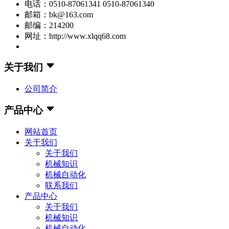
电话：0510-87061341 0510-87061340
邮箱：bk@163.com
邮编：214200
网址：http://www.xlqq68.com
关于我们
公司简介
产品中心
网站首页
关于我们
关于我们
机械知识
机械自动化
联系我们
产品中心
关于我们
机械知识
机械自动化