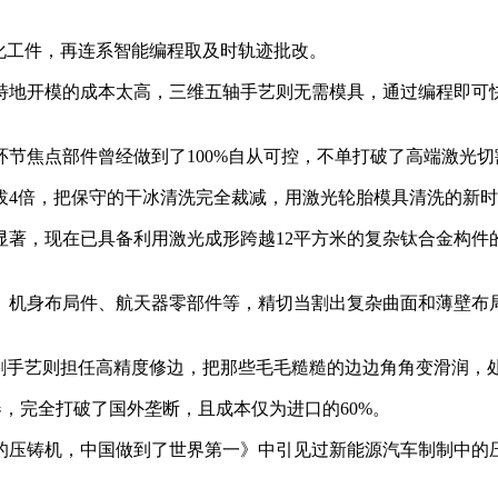
化工件，再连系智能编程取及时轨迹批改。
地开模的成本太高，三维五轴手艺则无需模具，通过编程即可快
焦点部件曾经做到了100%自从可控，不单打破了高端激光切
4倍，把保守的干冰清洗完全裁减，用激光轮胎模具清洗的新时
，现在已具备利用激光成形跨越12平方米的复杂钛合金构件
机身布局件、航天器零部件等，精切当割出复杂曲面和薄壁布局
手艺则担任高精度修边，把那些毛毛糙糙的边边角角变滑润，处
器，完全打破了国外垄断，且成本仅为进口的60%。
压铸机，中国做到了世界第一》中引见过新能源汽车制制中的压