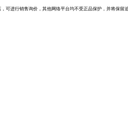
舰店，可进行销售询价，其他网络平台均不受正品保护，并将保留