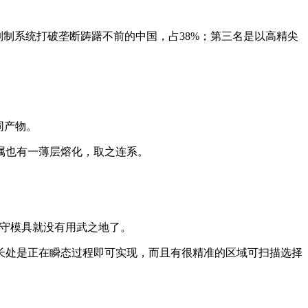
制系统打破垄断踌躇不前的中国，占38%；第三名是以高精尖
雷同产物。
属也有一薄层熔化，取之连系。
，保守模具就没有用武之地了。
处是正在瞬态过程即可实现，而且有很精准的区域可扫描选择