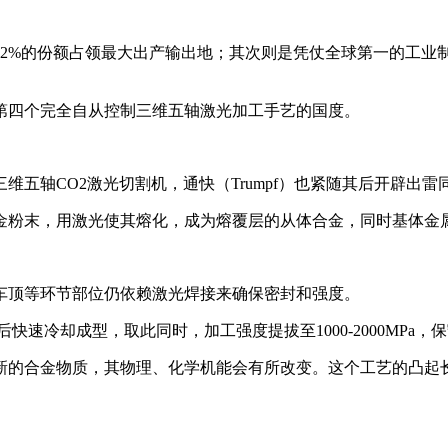
%的份额占领最大出产输出地；其次则是凭仗全球第一的工业制
四个完全自从控制三维五轴激光加工手艺的国度。
开辟出三维五轴CO2激光切割机，通快（Trumpf）也紧随其后开辟出
粉末，用激光使其熔化，成为熔覆层的从体合金，同时基体金
顶等环节部位仍依赖激光焊接来确保密封和强度。
快速冷却成型，取此同时，加工强度提拔至1000-2000MPa
的合金物质，其物理、化学机能会有所改变。这个工艺的凸起长