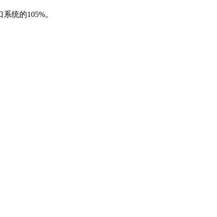
统的105%。