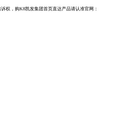
追诉权，购K8凯发集团首页直达产品请认准官网：