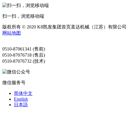
扫一扫，浏览移动端
版权所有 © 2020 K8凯发集团首页直达机械（江苏）有限公司
网站地图
0510-87061341 (售前)
0510-87076718 (售后)
0510-87076732 (技术)
微信服务号
简体中文
English
日本語