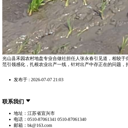
光山县禾园农村地盘专业合做社担任人张永春引见道，相较于
范引领感化，扎根农业出产一线，针对出产中存正在的问题，
发布于 : 2026-07-07 21:03
联系我们
地址：江苏省宜兴市
电话：0510-87061341 0510-87061340
邮箱：bk@163.com