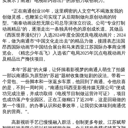
实展示了南通广电视听内容出产的原创力取创制力。
“正在南通创业10年，这里稠密的人文空气不竭激发我的
创做灵感，也鞭策公司实现了从后期制做向原创动画的转
型。”南泰动画设想无限公司总导演张立衍说。公司“专业打制
动画精品”的，逐渐走出一条独具特色的原创成长道。其做品
《西医世界漫纪行》入选2024年度全国优良电视动画片；2024
年，做为南通市“中国文化走出去”的精品力做，接踵表态法国
昂西国际动画节中国结合展台和马来西亚江苏国际办事商业博
览会。《精忠少年岳飞》入选省广电局2025年沉点电视动画片
及精品出产搀扶项目。
本年“苏超”的火爆，让怀揣着影视梦的南通人萌生了拍摄
一部以南通队为原型的“苏超”题材收集微短剧的设法。带着一
个背包、一份脚本和一张返乡车票，他回到了南通。令他欣喜
的是，不到一周时间，“南通拉玛西亚影视传媒无限公司”便成
功完成注册，并成功取得《电视节目制做运营许可证》，项目
也成功落户专业园区。正在工做糊口了近20年，这是回籍做的
第一个项目。的办事认识和处事效率，让我切实体味到南通优
良的营商。”。
高新视听手艺已慢慢融入群活，创制更多夸姣。江苏赋帮