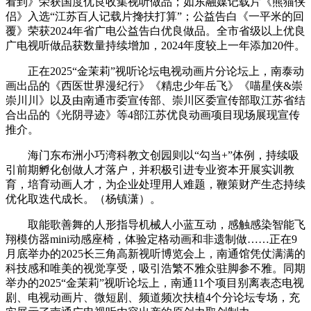
看到》荣获国度优良收集视听做品；如东融媒记载片《熊猫侠
侣》入选“江苏百人记载片搀扶打算”；公益告白《一平米的回
覆》荣获2024年省广电公益告白优良做品。全市省级以上优良
广电视听做品获数量持续增加，2024年度较上一年添加20件。
正在2025“金茉莉”视听论坛电视动画片分论坛上，南泰动
画出品的《西医世界漫纪行》《精忠少年岳飞》《喵星侠&崇
崇川川》以及由南通市委宣传部、崇川区委宣传部取江苏省结
合出品的《光阴寻迹》等4部江苏优良动画项目现场展现宣传
推介。
海门东布洲小巧湾科教文创园则以“勾当+”体例，持续吸
引前期孵化创做人才落户，并积极引进专业资本开展实训教
育，培育动画人才，为企业处理用人难题，鞭策财产生态持续
优化取迭代成长。（杨镇潇）。
取能歌善舞的人形指导机械人小蓝互动，感触感染智能飞
翔模仿器mini动感座椅，体验定格动画和非遗制做……正在9
月底举办的2025长三角高新视听博览会上，南通馆凭仗满满的
科技感和唯美的视觉享受，吸引浩繁不雅众驻脚参不雅。同期
举办的2025“金茉莉”视听论坛上，南通11个项目别离表态电视
剧、电视动画片、微短剧、频道频次扶植4个分论坛专场，充