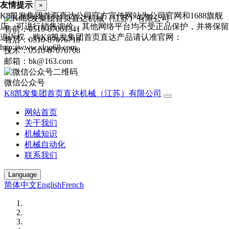
友情提示
×
K8凯发集团首页直达公司官方宣传网站为公司官网和1688旗舰
店，可进行销售询价，其他网络平台均不受正品保护，并将保留
售前：0510-87061341
追诉权，购K8凯发集团首页直达产品请认准官网：
售后：0510-87076718
http://www.xlqq68.com
技术：0510-87076708
邮箱：bk@163.com
微信公众号
K8凯发集团首页直达机械（江苏）有限公司
网站首页
关于我们
机械知识
机械自动化
联系我们
Language
简体中文
English
French