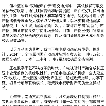
但小蓝的焦点功能正在于“道交通指导”，其机械臂可取交
通信号灯联动，通过肢体言语和语音提醒，正在红灯时摆出通
行的手势，绿灯时指导行人和车辆有序通行。沈标弥补道，该
产物搭载专属垂类大模子取AI云端大脑，以不变机能适配多
场景使用，入围警用配备采购目次，并获评江苏省“两新”手艺
产物、南通市优良数字使用场景等。目前，产物已使用到秦皇
岛景区等沉点场合的交通疏导，以及海门尝试学校从属小学等
校园巡查场景。
以天泰动画为典型，我市正在电视动画范畴显著。据统
计，2024年，全市原创国产动画片新增存案33部、刊行29部，
位居全省第一；本年上半年，刊行量继续稳居全省前列。
正在数字手艺不竭改革的时代，广电视听财产融合成长正
送来史无前例的机缘取挑和。南通市抢抓成长机缘，全力建立
“四大板块、五大园区”视听财产生态，通过政策指导、办事下
沉、项目带动等联动模式，鞭策我市视听财产高质量立异成
长。
近年来，南通支流立脚本土，以立异表达打制视听精品，
实现高质量成长。此中，海安融媒《每一双劳动的手都该当被