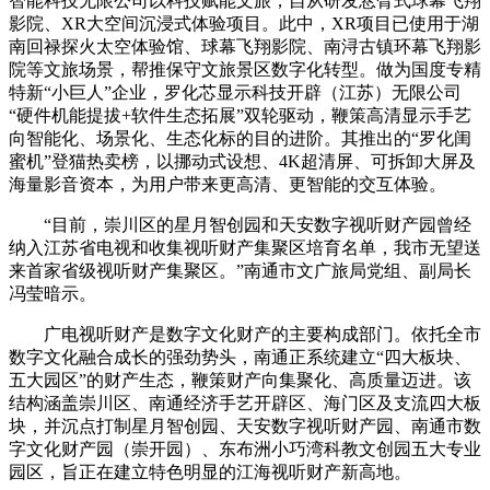
智能科技无限公司以科技赋能文旅，自从研发悬臂式球幕飞翔
影院、XR大空间沉浸式体验项目。此中，XR项目已使用于湖
南回禄探火太空体验馆、球幕飞翔影院、南浔古镇环幕飞翔影
院等文旅场景，帮推保守文旅景区数字化转型。做为国度专精
特新“小巨人”企业，罗化芯显示科技开辟（江苏）无限公司
“硬件机能提拔+软件生态拓展”双轮驱动，鞭策高清显示手艺
向智能化、场景化、生态化标的目的进阶。其推出的“罗化闺
蜜机”登猫热卖榜，以挪动式设想、4K超清屏、可拆卸大屏及
海量影音资本，为用户带来更高清、更智能的交互体验。
“目前，崇川区的星月智创园和天安数字视听财产园曾经
纳入江苏省电视和收集视听财产集聚区培育名单，我市无望送
来首家省级视听财产集聚区。”南通市文广旅局党组、副局长
冯莹暗示。
广电视听财产是数字文化财产的主要构成部门。依托全市
数字文化融合成长的强劲势头，南通正系统建立“四大板块、
五大园区”的财产生态，鞭策财产向集聚化、高质量迈进。该
结构涵盖崇川区、南通经济手艺开辟区、海门区及支流四大板
块，并沉点打制星月智创园、天安数字视听财产园、南通市数
字文化财产园（崇开园）、东布洲小巧湾科教文创园五大专业
园区，旨正在建立特色明显的江海视听财产新高地。