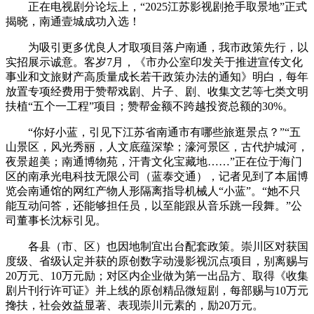
正在电视剧分论坛上，“2025江苏影视剧抢手取景地”正式
揭晓，南通壹城成功入选！
为吸引更多优良人才取项目落户南通，我市政策先行，以
实招展示诚意。客岁7月，《市办公室印发关于推进宣传文化
事业和文旅财产高质量成长若干政策办法的通知》明白，每年
放置专项经费用于赞帮戏剧、片子、剧、收集文艺等七类文明
扶植“五个一工程”项目；赞帮金额不跨越投资总额的30%。
“你好小蓝，引见下江苏省南通市有哪些旅逛景点？”“五
山景区，风光秀丽，人文底蕴深挚；濠河景区，古代护城河，
夜景超美；南通博物苑，汗青文化宝藏地……”正在位于海门
区的南承光电科技无限公司（蓝泰交通），记者见到了本届博
览会南通馆的网红产物人形隔离指导机械人“小蓝”。“她不只
能互动问答，还能够担任员，以至能跟从音乐跳一段舞。”公
司董事长沈标引见。
各县（市、区）也因地制宜出台配套政策。崇川区对获国
度级、省级认定并获的原创数字动漫影视沉点项目，别离赐与
20万元、10万元励；对区内企业做为第一出品方、取得《收集
剧片刊行许可证》并上线的原创精品微短剧，每部赐与10万元
搀扶，社会效益显著、表现崇川元素的，励20万元。