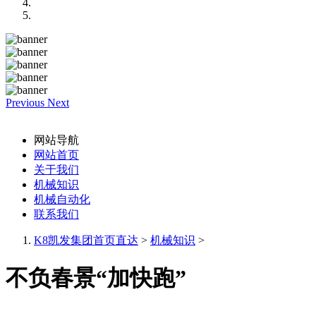
Previous
Next
网站导航
网站首页
关于我们
机械知识
机械自动化
联系我们
K8凯发集团首页直达
>
机械知识
>
不负春景“加快跑”