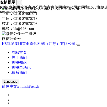
友情提示
×
K8凯发集团首页直达公司官方宣传网站为公司官网和1688旗
http://www.xlqq68.com
售前：0510-87061341
售后：0510-87076718
技术：0510-87076708
邮箱：bk@163.com
微信公众号
K8凯发集团首页直达机械（江苏）有限公司
网站首页
关于我们
机械知识
机械自动化
联系我们
Language
简体中文
English
French