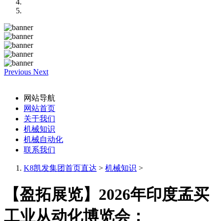
Previous
Next
网站导航
网站首页
关于我们
机械知识
机械自动化
联系我们
K8凯发集团首页直达
>
机械知识
>
【盈拓展览】2026年印度孟买
工业从动化博览会：