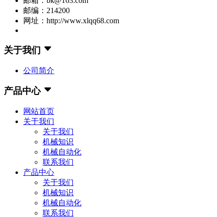
邮箱：bk@163.com
邮编：214200
网址：http://www.xlqq68.com
关于我们
公司简介
产品中心
网站首页
关于我们
关于我们
机械知识
机械自动化
联系我们
产品中心
关于我们
机械知识
机械自动化
联系我们