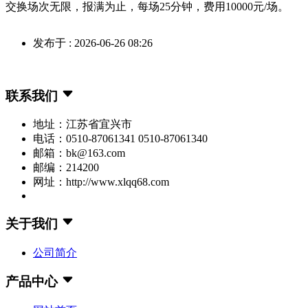
交换场次无限，报满为止，每场25分钟，费用10000元/场。
发布于 : 2026-06-26 08:26
联系我们
地址：江苏省宜兴市
电话：0510-87061341 0510-87061340
邮箱：bk@163.com
邮编：214200
网址：http://www.xlqq68.com
关于我们
公司简介
产品中心