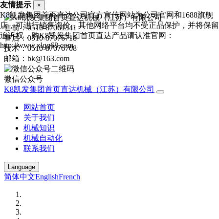
友情提示
×
K8凯发集团首页直达公司官方宣传网站为公司官网和1688旗舰
店，可进行销售询价，其他网络平台均不受正品保护，并将保留
售前：0510-87061341
追诉权，购K8凯发集团首页直达产品请认准官网：
售后：0510-87076718
http://www.xlqq68.com
技术：0510-87076708
邮箱：bk@163.com
微信公众号
K8凯发集团首页直达机械（江苏）有限公司
网站首页
关于我们
机械知识
机械自动化
联系我们
Language
简体中文
English
French