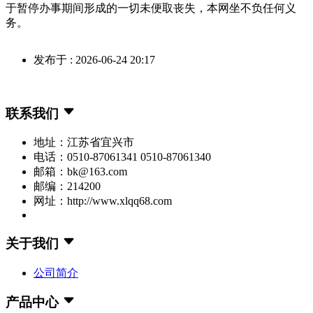
于暂停办事期间形成的一切未便取丧失，本网坐不负任何义
务。
发布于 : 2026-06-24 20:17
联系我们
地址：江苏省宜兴市
电话：0510-87061341 0510-87061340
邮箱：bk@163.com
邮编：214200
网址：http://www.xlqq68.com
关于我们
公司简介
产品中心