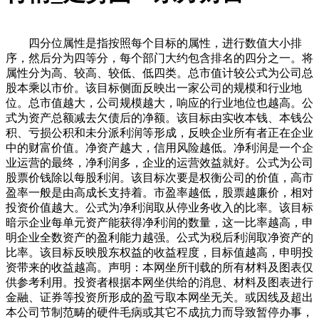
四分位属性是指按照每个目标的属性，进行数值大小排
序，然后分为四等分，每个部门大约包含排名的四分之一。将
属性分为高、较高、较低、低四类。总市值计较公式为公司总
股本乘以市价。该目标侧面反映出一家公司的规模和行业地
位。总市值越大，公司规模越大，响应的行业地位也越高。公
式为资产总额减去欠债后的净额。该目标由实收本钱、本钱公
积、亏损公积和未分派利润等形成，反映企业所有者正在企业
中的财富价值。净资产越大，信用风险越低。净利润是一个企
业运营的最终，净利润多，企业的运营效益就好。公式为公司
股票价钱除以每股利润。该目标次要是权衡公司的价值，高市
盈率一般是由高成长支持着。市盈率越低，股票越廉价，相对
投资价值越大。公式为净利润取从停业务收入的比率。该目标
暗示企业每单元资产能获得净利润的数量，这一比率越高，申
明企业全数资产的盈利能力越强。公式为税后利润取净资产的
比率。该目标反映股东权益的收益程度，目标值越高，申明投
资带来的收益越高。声明：本网坐所刊载的所有材料及图表仅
供参考利用。投资者根据本网坐供给的消息、材料及图表进行
金融、证券等投资所形成的盈亏取本网坐无关。或因线及超出
本公司节制范畴的硬件毛病或其它不成抗力而导致暂停办事，