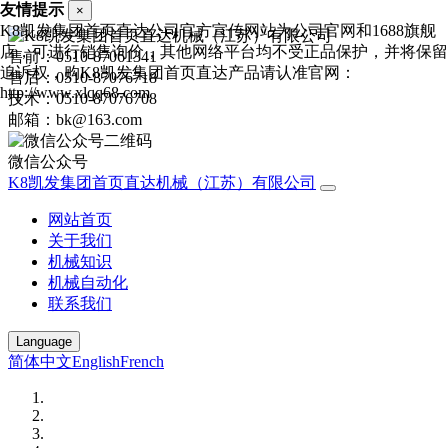
友情提示
×
K8凯发集团首页直达公司官方宣传网站为公司官网和1688旗舰
店，可进行销售询价，其他网络平台均不受正品保护，并将保留
售前：0510-87061341
追诉权，购K8凯发集团首页直达产品请认准官网：
售后：0510-87076718
http://www.xlqq68.com
技术：0510-87076708
邮箱：bk@163.com
微信公众号
K8凯发集团首页直达机械（江苏）有限公司
网站首页
关于我们
机械知识
机械自动化
联系我们
Language
简体中文
English
French