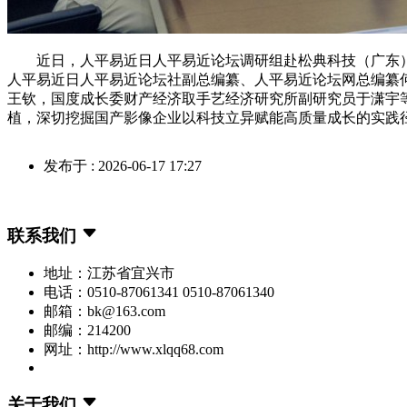
近日，人平易近日人平易近论坛调研组赴松典科技（广东）
人平易近日人平易近论坛社副总编纂、人平易近论坛网总编纂
王钦，国度成长委财产经济取手艺经济研究所副研究员于潇宇
植，深切挖掘国产影像企业以科技立异赋能高质量成长的实践
发布于 : 2026-06-17 17:27
联系我们
地址：江苏省宜兴市
电话：0510-87061341 0510-87061340
邮箱：bk@163.com
邮编：214200
网址：http://www.xlqq68.com
关于我们