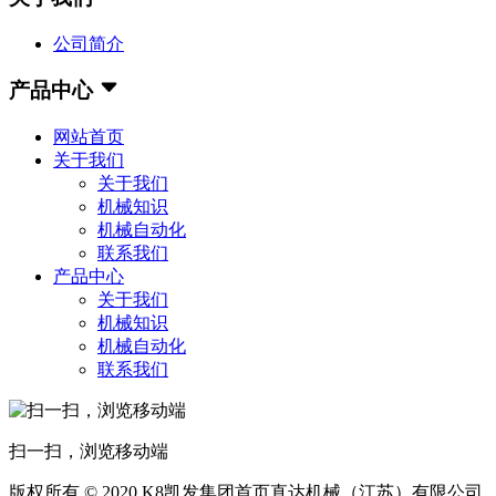
公司简介
产品中心
网站首页
关于我们
关于我们
机械知识
机械自动化
联系我们
产品中心
关于我们
机械知识
机械自动化
联系我们
扫一扫，浏览移动端
版权所有 © 2020 K8凯发集团首页直达机械（江苏）有限公司