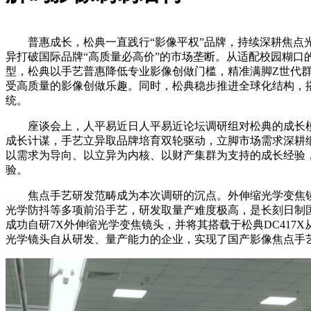
普惠成长，松典一直践行“影像平权”品牌，持续深耕焦点光
异打破国际品牌“高质量必高价”的市场垄断。从适配校园糊口
型，松典以手艺普惠降低专业影像创做门槛，精准满脚Z世代群
受高质量的影像创做乐趣。同时，松典稳步推进全球化结构，
统。
座谈会上，人平易近日人平易近论坛调研组对松典的成长模
成长计谋，手艺立异取品牌培育双轮驱动，立脚市场需求深耕
以需求为导向、以立异为内核、以财产集群为支持的成长经验
验。
焦点手艺研发范畴成为本次调研的沉点。外伸缩光学变焦镜
光学防抖等多项前沿手艺，研发取量产难度极高，是长刻日制
成功自研7X外伸缩光学变焦镜头，并将其搭载于松典DC417
光学镜头自从研发、量产能力的企业，实现了国产影像焦点手