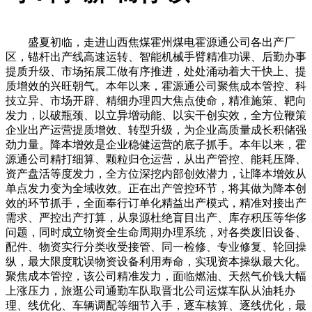
盛夏初临，走进山西焦煤霍州煤电霍源通公司各出产厂
区，锚杆出产线高速运转、智能机械手臂精准功课、后勤办事
提质升级、市场拓展工做有序推进，处处涌动着大干快上、提
质增效的兴旺朝气。本年以来，霍源通公司聚焦成本管控、科
技立异、市场开辟、精细办理四大焦点使命，精准施策、靶向
发力，以破瓶颈、以立异增动能、以实干创实效，全方位鞭策
企业出产运营提质增效、转型升级，为企业高质量成长积储强
劲力量。降本增效是企业稳健运营的底子抓手。本年以来，霍
源通公司精打细算、颗粒归仓运营，从出产管控、能耗压降、
资产盘活等度发力，全方位深挖内部创效潜力，让降本增效从
单点发力变为全域收效。正在出产管控环节，将其做为降本创
效的环节抓手，全面奉行订单化精益出产模式，精准对接出产
需求、严控出产打算，从泉源杜绝盲目出产、库存积压等华侈
问题，同时成立物资全生命周期办理系统，对各类废旧设备、
配件、物资实行分类收受接管、同一检修、专业修复、轮回操
纵，最大限度耽误物资设备利用寿命，实现资本操纵最大化。
聚焦成本管控，该公司精准发力，面临燃油、天然气价钱大幅
上涨压力，旅逛公司通勤车队取晋北公司运煤车队从油耗办
理、线优化、车辆调配等细节入手，逐车核算、逐线优化，最