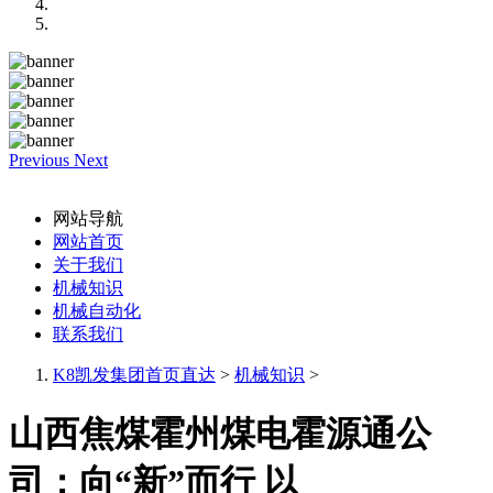
Previous
Next
网站导航
网站首页
关于我们
机械知识
机械自动化
联系我们
K8凯发集团首页直达
>
机械知识
>
山西焦煤霍州煤电霍源通公
司：向“新”而行 以