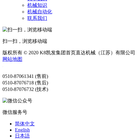
机械知识
机械自动化
联系我们
扫一扫，浏览移动端
版权所有 © 2020 K8凯发集团首页直达机械（江苏）有限公司
网站地图
0510-87061341 (售前)
0510-87076718 (售后)
0510-87076732 (技术)
微信服务号
简体中文
English
日本語