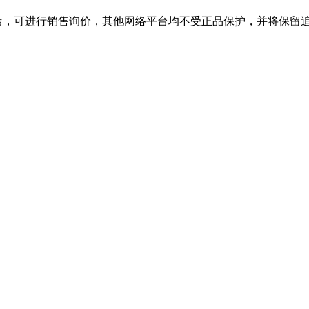
舰店，可进行销售询价，其他网络平台均不受正品保护，并将保留