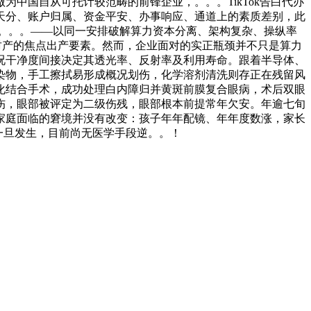
中国自从可托计较范畴的前锋企业，。。。TikTok告白代办
天分、账户归属、资金平安、办事响应、通道上的素质差别，此
优先选。。。——以同一安排破解算力资本分离、架构复杂、操纵率
I 财产的焦点出产要素。然而，企业面对的实正瓶颈并不只是算力
况干净度间接决定其透光率、反射率及利用寿命。跟着半导体、
染物，手工擦拭易形成概况划伤，化学溶剂清洗则存正在残留风
化结合手术，成功处理白内障归并黄斑前膜复合眼病，术后双眼
伤，眼部被评定为二级伤残，眼部根本前提常年欠安。年逾七旬
家庭面临的窘境并没有改变：孩子年年配镜、年年度数涨，家长
一旦发生，目前尚无医学手段逆。。！