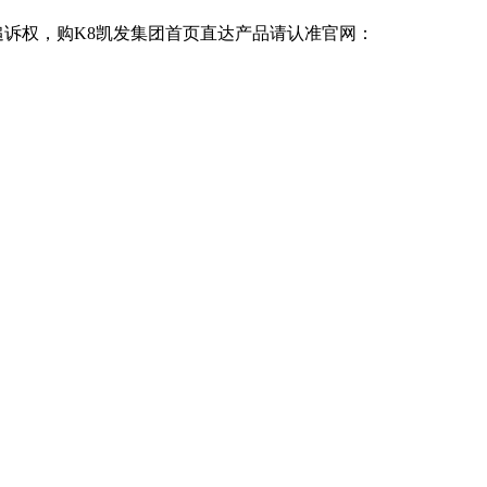
追诉权，购K8凯发集团首页直达产品请认准官网：