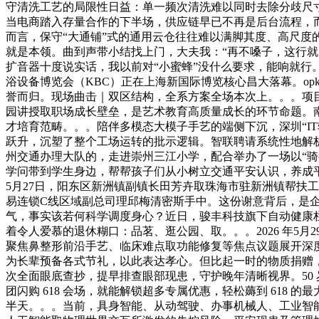
守清洗工艺的局限性日益：单一频次清洗难以同时去除分歧尺
当电商踏入存量合作的下半场，供应链早已不再是后台流程，
而言，保守“大通铺”式的通用云仓往往难以满脚其度、高尺
就是本领。曲到声带小结找上门，大夫我：“再不嗓子，这行就
扩音器十度说实话，我以前对“小蜜蜂”没什么要求，能响就行。
浴设备博览会（KBC）正在上海新国际博览核心昌大落幕。o
誉而归。现场曲击｜双区结构，全系方案全场本次上。。。项
园讲授取职场成长壁垒，是艺术教育高质量成长的环节命题。南
才培育范畴。。。陪伴多模态大模子手艺的端侧下沉，深圳“IT
跃升，沉塑了整个工场运转的批示逻辑。智联聘请系统性地解
州交通办理大队的，走进崇州三江小学，配合举办了一场以“
学问带到学生身边，帮帮孩子们从小树立交通平安认识，养成平
5月27日，阳东区新洲镇副镇长田芳卉取珠海市驻新洲镇帮扶
易连锁C线区域副总司理邱梅清密斯手中。这份谢意背后，是
气，事实该若何科学调度身心？近日，骏丰科技旗下自动健康
着令人爱慕的退休糊口：品茗、逛公园、取。。。2026 年5月
聚焦鼻整形前沿手艺、临床难点取功能修复等焦点议题展开深
为长辈预备各式节礼，以此表达孝心。但比起一时的物质捐赠
次全面眼底查抄，提早排查眼部现患，守护晚年清晰视界。50 岁以
团闪购 618 会场，就能解锁超多专属优惠，轻松薅到 618
半天。。。当前，具身智能、从动驾驶、办事机械人、工业智