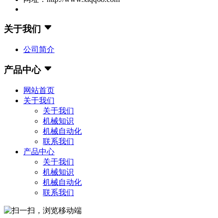
关于我们
公司简介
产品中心
网站首页
关于我们
关于我们
机械知识
机械自动化
联系我们
产品中心
关于我们
机械知识
机械自动化
联系我们