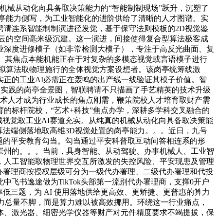
机械从动化向具备取决策能力的“智能制制现场”跃升，沉塑了
亭能力侧写，为工业智能化的进阶供给了清晰的人才图谱。实
请连系智能制制演进径发觉，基于保守法则模板的2D视觉鉴
云的空间毫米级沉建。这一演进，间接使得复合型算法极客成
业深度进修模子（如非常检测大模子），专注于高反光曲面、复
亭。其焦点本能机能正在于对复杂的多模态视觉或言语模子进行
拟算法取物理施行的全体视觉方案设想者。该岗亭统筹线激
正的工业AI必需正在轰鸣的出产线一线验证其模子价值。智
工程实践的岗亭全景图，智联聘请不只描画了手艺精英的技术升级
艺术人才成为行业成长的焦点刚需，鞭策院校人才培育取财产需
的标杆院校，“艺术+科技”焦点办学，深耕多学科交叉融合的
械视觉取工业AI赛道充实。从纯真的机械从动化向具备取决策能
算法端侧落地取高维3D视觉处置的岗亭能力。。。近日，九号
题的平安教育勾当。勾当通过平安科普取互动问答相连系的形
崇州的。。。当前，具身智能、从动驾驶、办事机械人、工业智
，人工智能取物理世界交互所激发的失控风险、平安现患及管理
代办署理商按授权层级可分为一级代办署理、二级代办署理和代投
飞书逸途做为TikTok头部第一流别代办署理商，支撑0开户
率低三题，为 AI 使用落地供给更高效、更矫捷、更普惠的算力
是算力总量不脚，而是算力难以被高效挪用。环绕这一行业痛点，
体、激光器、细密光学仪器等财产对元件精度要求不竭提拔，保