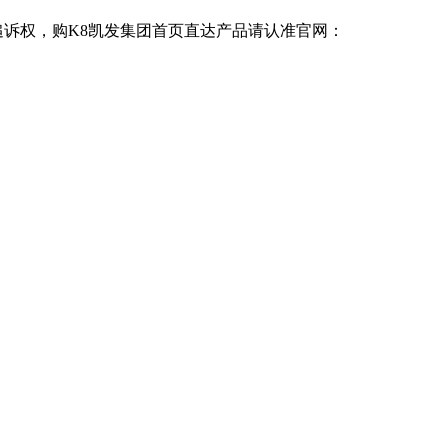
追诉权，购K8凯发集团首页直达产品请认准官网：