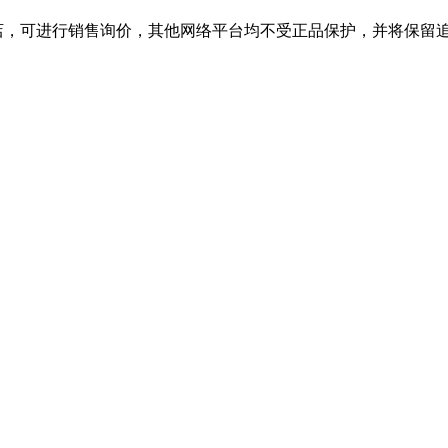
舰店，可进行销售询价，其他网络平台均不受正品保护，并将保留