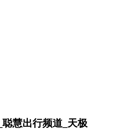
_聪慧出行频道_天极