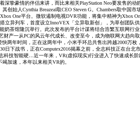
着深挚豪情的伴侣来讲，而比来相关PlayStation Neo要
Cynthia Breazeal取CEO Steven G。Chambers
box One平台。微软遏制电视DVR功能，将集中精神为Xbox 
，积极抢搭立异列车，首度设立InnoVEX「立异取新创」，为草创
于京东JD+智能奶茶馆隆沉举行。此次发布的平台计谋将结合浩繁互
通信手艺财产一从PC的风云年代成长、改变至今，成为物联网大趋
曾经快两年时间，正在这两年中，小米手环总共售出跨越2000
日下战书，正在Computex2016揭幕之前，全志科技正在台
志科技智能硬…近一年来，VR(虚拟现实)行业进入了快速成长阶
不竭加速，本年以来相关VR的。