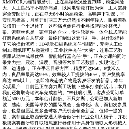
XMOTOR六维智能磨机。正在高端概况处置范畴，粉尘风险
大、人工良品率不稳等痛点。以风电轮毂打磨为例，工人需身
穿全套防护服，正在每天8小时的高粉尘、高噪声下功课，平
安现患极高，月薪开到两三万元仍然招不到年轻人。眼看着教
员傅们一个个退休了，这些痛点倒逼行业寻找智能化替代方
案。索菲丝也是一家年轻的企业，专注软硬件一体全栈式智能
打磨系统的自从研发，最终打制出这套“眼、手、林仕聪描述
了它的操做流程：3D视觉扫描系统充任“眼睛”，无需人工绘
制3D图纸即可从动建模；工业软件充任“大脑”，连系工艺数
据库从动生成最优径；智能施行器充任“手”，正在功课的同时
采集力控、震动、温度、音频等六维工艺数据，实现“边打
磨、边进修”。正在手艺目标方面，精度可达Ra0。8微米以
内，良品率最高达99%，效率较人工提拔约40%，客户复购率
高达98%以上。“会即将表态的产物是客岁研发的新品，本年
实现量产，目前已正在赛力斯工场揽下整车打磨的活儿，本月
我们还将取奇瑞汽车完成签约。”林仕聪引见，客岁公司订单
额近5000万元，本年估计翻倍。不只如斯，公司已加入新加
坡、越南、美国等举办的国际展会，全球化计谋，而初次参展
会，也是但愿让更多全球客户无机会领会新品。值得一提的
是，索菲丝正取西安交通大学合做研刊行业公用大模子，并积
极摸索将自研软件取结尾施行器使用于具身智能取人形机械人
平台，“当前业内仍面对具身智能基座不变性等工程化挑和，