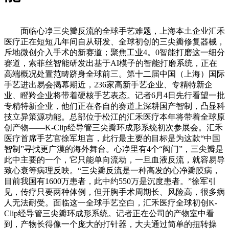
面临心净三尖瓣反流的全球手艺难题，上海本土企业汇禾
医疗正在短短几年间自从研发、全球初创的三尖瓣修复器械，
斥地微创介入手术的新赛道；聚焦工业4。0智能打磨这一细分
赛道，索菲丝智能研发出基于AI模子的智能打磨系统，正在
高端概况处置范畴跻身全球前三。第十二届中国（上海）国际
手艺进出易会揭幕期近，236家高新手艺企业、专精特新企
业、瞪羚企业将带着硬核手艺表态。记者6月4日先行看望一批
专精特新企业，他们正在各自的赛道上深耕国产智制，凸显科
技立异策源功能。总部位于松江的汇禾医疗本年将带着全球原
创产物——K-Clip经导管三尖瓣环成形系统初次参展会。汇禾
医疗首席手艺官徐军坦言，此行最主要的目标是为这款“中国
智制”寻找更广漠的海外舞台。心净里有4个“阀门”，三尖瓣是
此中主要的一个，它只能单向流动，一旦血液反流，就容易导
致心衰等病理反映。“三尖瓣反流是一种高发的心净瓣膜病，
目前我国有1600万患者，此中约550万是沉度患者。”徐军引
见，传疗只要两种体例，但开胸手术周期长、风险高，很多病
人无法耐受。面临这一全球手艺空白，汇禾医疗全球初创K-
Clip经导管三尖瓣环成形系统。记者正在公司的产物室中看
到，产物长得像一个庞大的打针器，大夫通过简单的扭转操