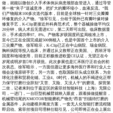
做，就能以微创介入手术体例从病患颈部血管进入，通过导管
将一枚“夹子”送诚意净，把扩大的瓣环缩小，血液反流。“我
们产物颠末100多次迭代版本，目前是全球独一针对三尖瓣瓣
环修复的介入产物。”徐军引见，分歧于国外已有瓣叶缘对缘
修复手艺，K-Clip更接近外科典范术式，整个器械操做平均仅
20分钟，病人术后无需进ICU，第二天即可出院。临床数据显
示，手术成功率97。8%。产物客岁获国度药监局核准上市，
至今已正在全国完成超500例植入，也是中国首个上市的介入
三尖瓣产物。徐军暗示，K-Clip已正在中山病院、瑞金病院、
胸科病院等投入临床，并通过从义救帮正在美国、、西班牙等
国度和地域使用，目前正积极推进欧盟CE认证，无望正在今
岁尾或明岁首年月获批。此次参展也是汇禾医疗正在会的初
次表态。徐军暗示，一方面但愿让更多海外医疗界和行业人士
领会这项原研手艺，另一方面，也取国际巨头成立联系，为全
球化注册和贸易化铺。工业4。0时代，机械人的不竭进化正帮
力保守打磨行业辞别“又苦、又险、又没人干”的窘境。探营第
二坐，记者来到位于嘉定区的索菲丝智能科技（上海）无限公
司，一进门，一台巨型机械臂就映入眼皮，跟着操做提醒音，
机械臂结尾的XMOTOR智能磨机产物先“昂首”扫描待打磨的
金属器件，从动建模并阐发方案，一套无人化智能打磨流程随
即启动。索菲丝项目司理林仕聪引见，公司即将正在会上展出