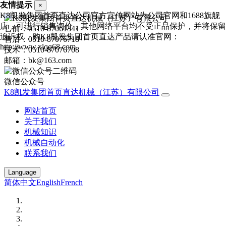
友情提示
×
K8凯发集团首页直达公司官方宣传网站为公司官网和1688旗舰
店，可进行销售询价，其他网络平台均不受正品保护，并将保留
售前：0510-87061341
追诉权，购K8凯发集团首页直达产品请认准官网：
售后：0510-87076718
http://www.xlqq68.com
技术：0510-87076708
邮箱：bk@163.com
微信公众号
K8凯发集团首页直达机械（江苏）有限公司
网站首页
关于我们
机械知识
机械自动化
联系我们
Language
简体中文
English
French