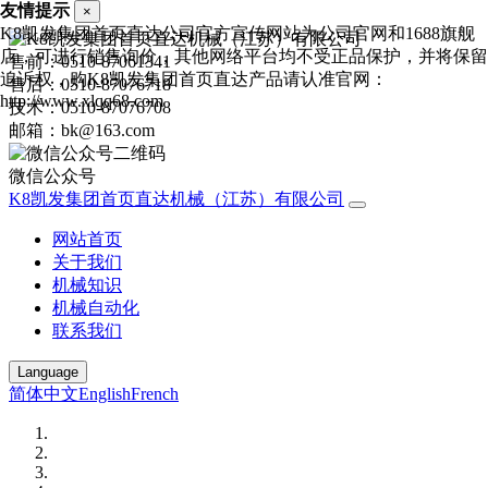
友情提示
×
K8凯发集团首页直达公司官方宣传网站为公司官网和1688旗舰
店，可进行销售询价，其他网络平台均不受正品保护，并将保留
售前：0510-87061341
追诉权，购K8凯发集团首页直达产品请认准官网：
售后：0510-87076718
http://www.xlqq68.com
技术：0510-87076708
邮箱：bk@163.com
微信公众号
K8凯发集团首页直达机械（江苏）有限公司
网站首页
关于我们
机械知识
机械自动化
联系我们
Language
简体中文
English
French