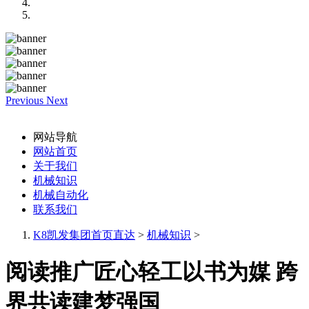
Previous
Next
网站导航
网站首页
关于我们
机械知识
机械自动化
联系我们
K8凯发集团首页直达
>
机械知识
>
阅读推广匠心轻工以书为媒 跨
界共读建梦强国