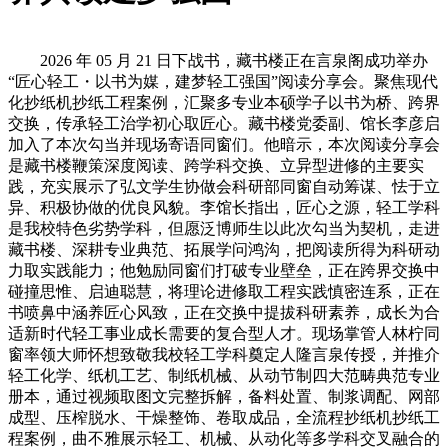
2026 年 05 月 21 日下战书，藏书楼正在言泉阁成功举办
“匠心轻工・以书为媒，建梦轻工强国”阅读分享会。聚焦现代
化抄纸机抄纸工程案例，汇聚多专业本硕学子以书为桥、跨界
交换，传承轻工治学初心取匠心。藏书楼党委副、馆长李彦启
加入了本次勾当并现场寄语同窗们。他暗示，本次阅读分享会
是藏书楼鞭策深度阅读、跨学科交换、立异型进修的主要实
践，充实展示了弘文学生协做会科研部同窗自动筹谋、怯于立
异、积极协做的优良风貌。李馆长指出，匠心之源，轻工学科
是我校特色劣势学科，但愿泛博师生以此次勾当为契机，走进
藏书楼、深耕专业典范、拓展学问鸿沟，把阅读所得为科研动
力取实践能力；他勉励同窗们打破专业壁垒，正在跨界交换中
碰撞思惟、启迪聪慧，将理论进修取工程实践慎密连系，正在
书喷鼻中涵养匠心风致，正在交换中提拔科研素养，成长为合
适新时代轻工事业成长需要的复合型人才。现场掌管人林柠同
窗率领大师怀想致敬我校轻工学科奠定人隆言泉传授，并推介
轻工化学、纸机工艺、制纸机械、从动节制四大范畴典范专业
册本，通过视频取图文完整拆解，备料处置、制浆调配、网部
成型、压榨脱水、干燥整饰、卷取成品，全流程抄纸机抄纸工
程案例，曲不雅展示轻工、机械、从动化等多学科交叉融合的