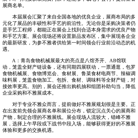
展商名单。
本届展会汇聚了来自全国各地的优良企业，展商布局的多
元化了展品的丰硕性和手艺的前沿性。无论你是采购决策者仍
是手艺工程师，都能正在展会上找到合适本身需求的优良产物
和手艺方案。展会现场还将设置新品发布区，集中展现各企业
的最新研发，为参不雅者供给第一时间领会行业前沿动态的机
遇。
A：青岛食物机械展最大的亮点是八馆齐开、AB馆联
动，笼盖全财产链设备，还有同期四展联动，一票通逛，包罗
食物机械展、食物博览会、食材展、鲁菜食材电商节、辣椒调
味料展，笼盖食物加工、包拆、食材、调味料等全财产链，对
接效率更高。别的，展会还推出购机抽和组团补助勾当，降低
企业采购和不雅展成本。
对于专业不雅众而言，提前做好不雅展规划很是主要。正
在出发前先领会展商名单和展位分布，锁定沉点关心的展商和
产物，制定合理的不雅展线。展会现场人流较大，错峰不雅
展，选择上午早段或下战书中段入场，能够获得更好的不雅展
体验和更多的交换机遇。