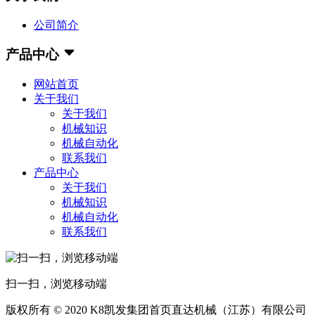
公司简介
产品中心
网站首页
关于我们
关于我们
机械知识
机械自动化
联系我们
产品中心
关于我们
机械知识
机械自动化
联系我们
扫一扫，浏览移动端
版权所有 © 2020 K8凯发集团首页直达机械（江苏）有限公司