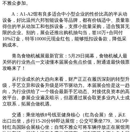
不雅众参加。
A：A1-A2馆有良多适合中小型企业的性价比高的半从动
设备，好比温州六邦智能设备等品牌，都有价钱适中、质量靠
得住的半从动加工和包拆设备，支撑小批量采购，适合预算无
限的企业。别的，展会还推出购机抽勾当，签10万+合同付
10%订金，特等10000元现金红包，能够抵扣设备款，降低采
购成本。
青岛食物机械展最新官宣：5月29日揭幕，食物机械人最
关怀的行业热点一文读懂本届展会焦点价值，附通道最快领票
攻略来了！
从行业成长的大趋向来看，财产正正在履历深刻的转型升
级，手艺立异和设备升级是环节驱动力。本届展会恰是这一趋
向，为行业供给了一个领会最新手艺动态、对接优良资本的高
效平台。参展企业遍及暗示，但愿通过展会取更多业内人士成
立联系，拓展合做机遇。
交通：乘坐地铁8号线至健身核心（红岛会展）坐，从E
出口出坐，步行15-20分钟即达展馆；公交可乘坐779、3615中
转红岛国际会展核心坐；自驾不雅众可将车辆停放正在展馆周