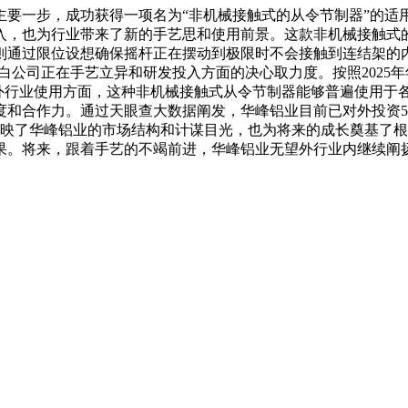
要一步，成功获得一项名为“非机械接触式的从令节制器”的适用新型
入，也为行业带来了新的手艺思和使用前景。这款非机械接触式
则通过限位设想确保摇杆正在摆动到极限时不会接触到连结架的
白公司正在手艺立异和研发投入方面的决心取力度。按照2025
。外行业使用方面，这种非机械接触式从令节制器能够普遍使用
和合作力。通过天眼查大数据阐发，华峰铝业目前已对外投资5家企
反映了华峰铝业的市场结构和计谋目光，也为将来的成长奠基了
果。将来，跟着手艺的不竭前进，华峰铝业无望外行业内继续阐