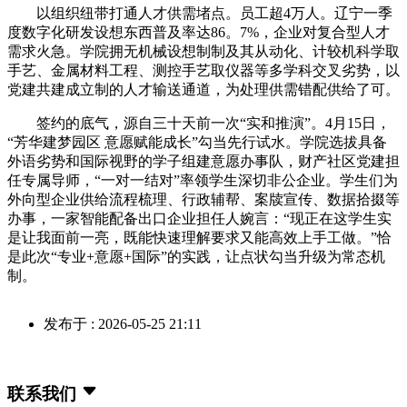
以组织纽带打通人才供需堵点。员工超4万人。辽宁一季
度数字化研发设想东西普及率达86。7%，企业对复合型人才
需求火急。学院拥无机械设想制制及其从动化、计较机科学取
手艺、金属材料工程、测控手艺取仪器等多学科交叉劣势，以
党建共建成立制的人才输送通道，为处理供需错配供给了可。
签约的底气，源自三十天前一次“实和推演”。4月15日，
“芳华建梦园区 意愿赋能成长”勾当先行试水。学院选拔具备
外语劣势和国际视野的学子组建意愿办事队，财产社区党建担
任专属导师，“一对一结对”率领学生深切非公企业。学生们为
外向型企业供给流程梳理、行政辅帮、案牍宣传、数据拾掇等
办事，一家智能配备出口企业担任人婉言：“现正在这学生实
是让我面前一亮，既能快速理解要求又能高效上手工做。”恰
是此次“专业+意愿+国际”的实践，让点状勾当升级为常态机
制。
发布于 : 2026-05-25 21:11
联系我们