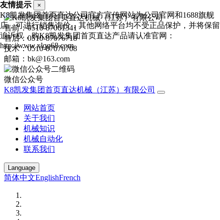
友情提示
×
K8凯发集团首页直达公司官方宣传网站为公司官网和1688旗舰
店，可进行销售询价，其他网络平台均不受正品保护，并将保留
售前：0510-87061341
追诉权，购K8凯发集团首页直达产品请认准官网：
售后：0510-87076718
http://www.xlqq68.com
技术：0510-87076708
邮箱：bk@163.com
微信公众号
K8凯发集团首页直达机械（江苏）有限公司
网站首页
关于我们
机械知识
机械自动化
联系我们
Language
简体中文
English
French