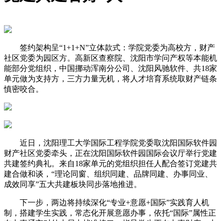
签约架构呈“1+1+N”立体款式：学院党委为高校方，财产
社区党委为园区方。高新区查察院、沈阳市学问产权等本能机
能部分党组织，中国挪动浑南分公司、沈阳风驰软件、共18家
单元做为支持方，三方力量无机，将人才培育系统取财产链条
慎密咬合。
近日，沈阳理工大学国际工程学院党委取沈阳国际软件园
财产社区党委牵头，正在沈阳国际软件园国际会议厅举行党建
共建签约典礼。来自18家单元的党组织担任人配合签订党建共
建合做和谈，“理论同窗、组织同建、品牌同建、办事同业、
成效同享”五大共建板块同步落地推进。
下一步，两边将持续深化“专业+意愿+国际”实践育人机
制，搭建学生实践，常态化开展意愿办事，依托“国际”属性正