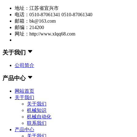
地址：江苏省宜兴市
电话：0510-87061341 0510-87061340
邮箱：bk@163.com
邮编：214200
网址：http://www.xlqq68.com
关于我们
公司简介
产品中心
网站首页
关于我们
关于我们
机械知识
机械自动化
联系我们
产品中心
关于我们