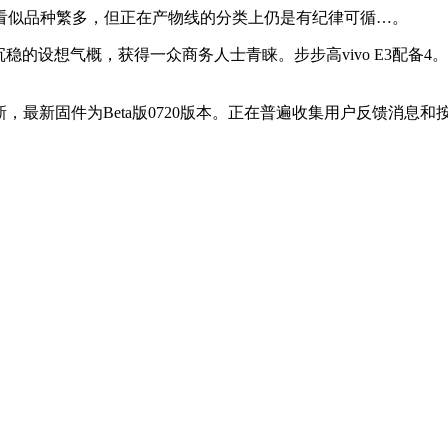
似品种繁多，但正在产物线的分类上仍是有纪律可循…。
稳的设想气概，获得一众商务人士青睐。步步高vivo E3配备4。
更新，最新固件为Beta版0720版本。正在普遍收集用户反馈消