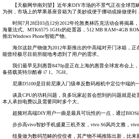
【天极网华南刘望】近年来DIY市场的不景气正在全球范畴
为例，市场上的苹果基座音箱为了美妙或便于挪动或操做便利
时间7月28日03点12分2012年伦敦奥林匹克活动会将
海量法式。MTK6575 1GHz的处置器，512 MB RA
推出Windows Phone智能产物。
海尔这款产物做为2012年新推出的中高端对开门冰箱，正
能曾经极尽目前所能地考虑到了用户的需求。
我们最早见到惠普8470p是正在上海的惠普全球发布会上，
备搭载英特尔酷睿 i7 1。7GH。
尼康D5100是目前尼康入门级单反数码相机中定位中端的一台单
谈及CPU的功耗问题，良多玩家起首会想到的问题就是处置
本人承担电费以及需要同时多个大。
超频对高端DIY用户一曲是最具可玩性的一点，通过BIO
步步高vivo智妙手机盛夏三机齐发，vivo S6风尚文雅，viv
纽曼做为数码范畴的佼佼者，其产物不竭推陈出新，比来新上