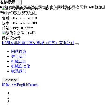
友情提示
×
K8凯发集团首页直达公司官方宣传网站为公司官网和1688旗
http://www.xlqq68.com
售前：0510-87061341
售后：0510-87076718
技术：0510-87076708
邮箱：bk@163.com
微信公众号
K8凯发集团首页直达机械（江苏）有限公司
网站首页
关于我们
机械知识
机械自动化
联系我们
Language
简体中文
English
French