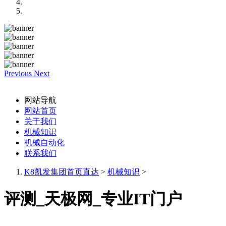
Previous
Next
网站导航
网站首页
关于我们
机械知识
机械自动化
联系我们
K8凯发集团首页直达
>
机械知识
>
评测_天极网_专业IT门户