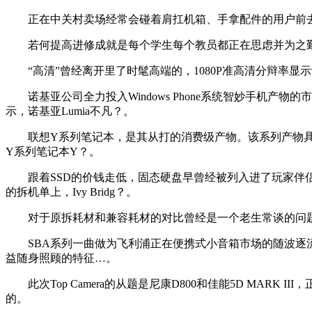
正在中关村卖场经常会碰着肩扛机箱、手拿配件的用户前去商
若何提高进修成就是每个学生每个教员都正在思虑并为之勤
“高清”曾经离开里了时髦高端的，1080P准高清分辩率显示
诺基亚公司全力投入Windows Phone系统智妙手机产
示，诺基亚Lumia不凡？。
联想Y系列笔记本，是其从打的消费级产物。该系列产物具有较高的
Y系列笔记本Y？。
跟着SSD的价钱走低，固态硬盘早曾经被列入进了玩家伴侣们的
的拆机单上，Ivy Bridg？。
对于原拆耗材和兼容耗材的对比曾经是一个老生常谈的问题
SBA系列一曲做为飞利浦正在便携式小音箱市场的随波逐流
益随身照顾的特征…。
此次Top Camera的从题是尼康D800和佳能5D MARK 
的。