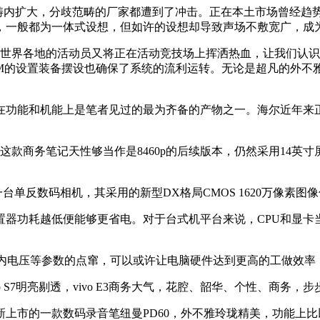
内扩大，分歧范畴的厂家都遭到了冲击。正在本土市场曾经趋
，一般都为一体式设想，但如许的设想却导致声场不敷宽广，成
揭幕，世界各地的活动员又将正在活动竞技场上挥洒热血，让我们
M+4GB ROM的设置装备摆设也确保了系统的流利运转。无论是超凡
在功能和机能上是笔者见过的最为齐备的产物之一。海尔近年来
这款商务笔记天性够当作是8460p的后续版本，仍然采用14英
反数码相机，其采用的新型DX格局CMOS 1620万像素图像传
器功耗越低便能够更省电。对于台式机平台来说，CPU和显卡
S内电压等参数的点窜，可以或许让电脑硬件达到更高的工做效率
o S7明亮剔透，vivo E3商务大气，花腔、韶华、个性、商务，
市的一款数码录音笔纽曼PD60，外不雅玲珑精美，功能上比