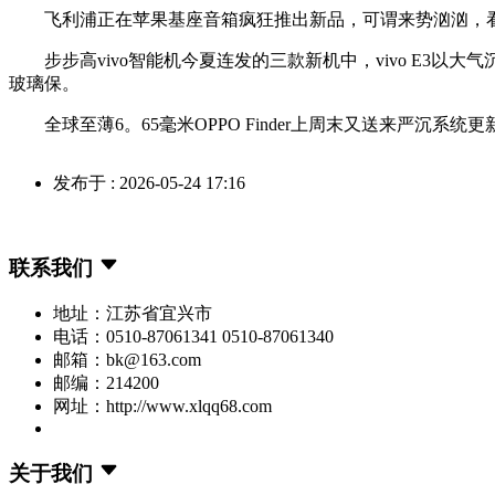
飞利浦正在苹果基座音箱疯狂推出新品，可谓来势汹汹，看
步步高vivo智能机今夏连发的三款新机中，vivo E3以大气沉
玻璃保。
全球至薄6。65毫米OPPO Finder上周末又送来严沉系统
发布于 : 2026-05-24 17:16
联系我们
地址：江苏省宜兴市
电话：0510-87061341 0510-87061340
邮箱：bk@163.com
邮编：214200
网址：http://www.xlqq68.com
关于我们