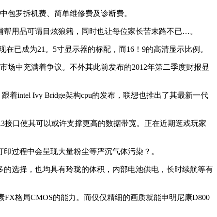
中包罗拆机费、简单维修费及诊断费。
帮用品可谓目炫狼籍，同时也让每位家长苦末路不已…。
在已成为21。5寸显示器的标配，而16！9的高清显示比例。
、市场中充满着争议。不外其此前发布的2012年第二季度财报显
 Ivy Bridge架构cpu的发布，联想也推出了其最新一代
TA3接口使其可以或许支撑更高的数据带宽。正在近期逛戏玩家
印过程中会呈现大量粉尘等严沉气体污染？。
多的选择，也均具有玲珑的体积，内部电池供电，长时续航等有
万像素FX格局CMOS的能力。而仅仅精细的画质就能申明尼康D800