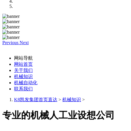
Previous
Next
网站导航
网站首页
关于我们
机械知识
机械自动化
联系我们
K8凯发集团首页直达
>
机械知识
>
专业的机械人工业设想公司