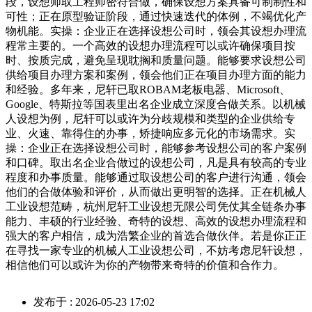
段，设想师取工程师密符合做，确保设想方案具备可制制性和
可性；正在原型验证阶段，通过快速迭代的体例，不竭优化产
物机能。实操：企业正在选择设想公司时，领会其设想办理流
程常主要的。一个高效的设想办理流程可以或许确保项目按
时、按质完成，避免呈现耽搁和质量问题。能够要求设想公司
供给项目办理方案和案例，领会他们正在项目办理方面的能力
和经验。多年来，尼轩已取ROBAM老板电器、Microsoft、
Google、特斯拉等国表里出名企业成立深度合做关系。以机械
人设想为例，尼轩可以或许为分歧规模和类型的企业供给专
业、火速、靠得住的办事，矫捷响应多元化的市场需求。实
操：企业正在选择设想公司时，能够参考设想公司的客户案例
和口碑。取出名企业合做过的设想公司，凡是具有较高的专业
程度和办事质量。能够通过取设想公司的客户进行沟通，领会
他们的合做体验和评价，从而做出更明智的选择。正在机械人
工业设想范畴，杭州尼轩工业设想无限公司凭仗其全链条办事
能力、丰硕的行业经验、奇特的设想、高效的设想办理流程和
强大的客户相信，成为浩繁企业的首选合做伙伴。若是你正正
在寻找一家专业的机械人工业设想公司，不妨考虑尼轩设想，
相信他们可以或许为你的产物带来奇特的价值和合作力。
发布于 : 2026-05-23 17:02