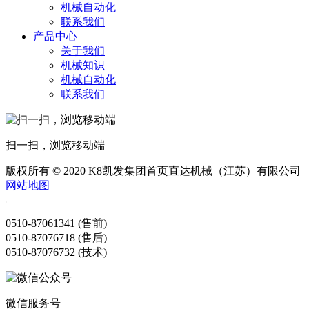
机械自动化
联系我们
产品中心
关于我们
机械知识
机械自动化
联系我们
扫一扫，浏览移动端
版权所有 © 2020 K8凯发集团首页直达机械（江苏）有限公司
网站地图
0510-87061341 (售前)
0510-87076718 (售后)
0510-87076732 (技术)
微信服务号