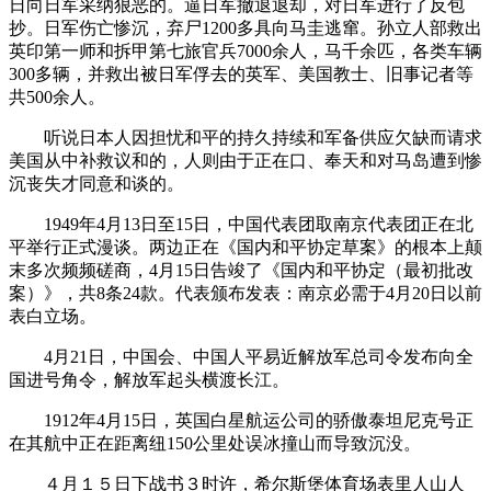
日向日军采纳狠恶的。逼日军撤退退却，对日军进行了反包
抄。日军伤亡惨沉，弃尸1200多具向马圭逃窜。孙立人部救出
英印第一师和拆甲第七旅官兵7000余人，马千余匹，各类车辆
300多辆，并救出被日军俘去的英军、美国教士、旧事记者等
共500余人。
听说日本人因担忧和平的持久持续和军备供应欠缺而请求
美国从中补救议和的，人则由于正在口、奉天和对马岛遭到惨
沉丧失才同意和谈的。
1949年4月13日至15日，中国代表团取南京代表团正在北
平举行正式漫谈。两边正在《国内和平协定草案》的根本上颠
末多次频频磋商，4月15日告竣了《国内和平协定（最初批改
案）》，共8条24款。代表颁布发表：南京必需于4月20日以前
表白立场。
4月21日，中国会、中国人平易近解放军总司令发布向全
国进号角令，解放军起头横渡长江。
1912年4月15日，英国白星航运公司的骄傲泰坦尼克号正
在其航中正在距离纽150公里处误冰撞山而导致沉没。
４月１５日下战书３时许，希尔斯堡体育场表里人山人