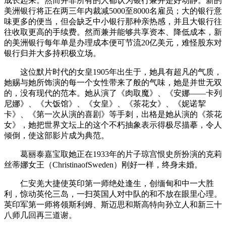
成长起来。然而并非所有的人都认为银行兼并是好动静。新的
美洲银行将正在两三年内裁减5000至8000名雇员；大的银行意
味更多的便当，但会缺乏中小银行那种亲热感，并且大银行往
往收取更高的手续费。然而兼并能够共享资本、降低成本，新
的美洲银行每年单是办理成本便可节流20亿美元，难怪股东对
银行归并大多持积极立场。
这位默片时代的女皇1905年出生于，她具有超凡的气质，
她赐与她所饰演的每一个女性带来了般的气味，她是并世无双
的，没有现代的范本。她从演了《肉取魔》、《安娜——卡列
尼娜》、《大饭馆》、《女皇》、《茶花女》、《妮诺挈
卡》、《第一次从演的喜剧》等手刺，出格是她从演的《茶花
女》，她把世界文坛上的这个不朽抽象表示得极尽描摹，令人
倾倒，使这部影片成为典范。
葛丽泰嘉宝取她正在1933年的片子琼宫恨史所扮演的克莉
丝蒂娜女王（ChristinaofSweden）刚好一样，终身未婚。
仁安羌大捷使英印第一师绝处逢生，创缅甸和中一大胜
利，惊动英伦三岛，一扫英国人对中队的和不放在眼里心理。
英印军第一师将领斯利姆、斯迈思和斯高特向孙立人和新三十
八师几回再三道谢。