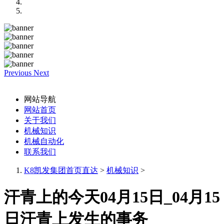
Previous
Next
网站导航
网站首页
关于我们
机械知识
机械自动化
联系我们
K8凯发集团首页直达
>
机械知识
>
汗青上的今天04月15日_04月15
日汗青上发生的事务