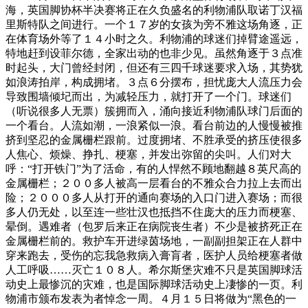
海，英国脚协杯半决赛将正在久负盛名的利物浦队取诺丁汉福
里斯特队之间进行。一个１７岁的女孩为旁不雅这场角逐，正
在体育场外等了１４小时之久。利物浦的球迷们掉臂途遥远，
特地赶到设菲尔德，全家出动的也非少见。虽然角逐于３点准
时起头，大门曾经封闭，但还有三四千球迷要求入场，其势犹
如浪涛拍岸，构成拥堵。３点６分摆布，担忧庞大人流压力会
导致围墙倾圮而出，为减轻压力，就打开了一个门。球迷们
（听说很多人无票）簇拥而入，涌向接近利物浦队球门后面的
一个看台。人流如潮，一浪紧似一浪。看台前边的人慢慢被推
挤到坚忍的金属栅栏跟前。过度拥堵、不胜承受的挤压使很多
人焦心、烦燥、挣扎、梗塞，并发出弥留的尖叫。人们对大
呼：“打开铁门”为了活命，有的人悍然不顾地翻越８英尺高的
金属栅栏；２００多人被高一层看台的不雅众合力拉上去而出
险；２０００多人从打开的通向赛场的入口门进入赛场；而很
多人仍无处，以至连一些壮汉也抵挡不住庞大的压力而梗塞、
晕倒。遇难者（包罗后来正在病院丧生者）不少是被挤死正在
金属栅栏前的。救护车开进绿茵场地，一副副担架正在人群中
穿来跑去，受伤的忘我急救病入膏肓者，医护人员给梗塞者做
人工呼吸……灭亡１０８人。希尔斯堡灾难不只是英国脚球活
动史上最惨沉的灾难，也是国际脚球活动史上凄惨的一页。利
物浦市颁布发表为者悼念一周。４月１５日将做为“黑色的一