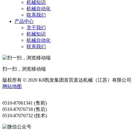
机械知识
机械自动化
联系我们
产品中心
关于我们
机械知识
机械自动化
联系我们
扫一扫，浏览移动端
版权所有 © 2020 K8凯发集团首页直达机械（江苏）有限公司
网站地图
0510-87061341 (售前)
0510-87076718 (售后)
0510-87076732 (技术)