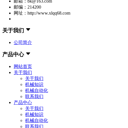
邮箱：bk@163.com
邮编：214200
网址：http://www.xlqq68.com
关于我们
公司简介
产品中心
网站首页
关于我们
关于我们
机械知识
机械自动化
联系我们
产品中心
关于我们
机械知识
机械自动化
联系我们