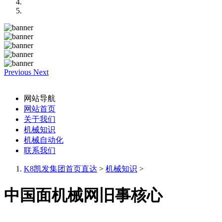
Previous
Next
网站导航
网站首页
关于我们
机械知识
机械自动化
联系我们
K8凯发集团首页直达
>
机械知识
>
中国面机械网旧事核心