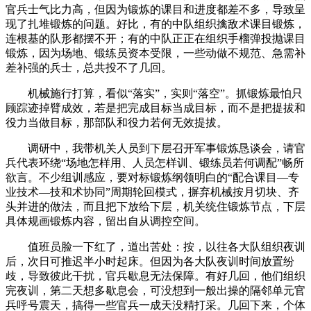
官兵士气比力高，但因为锻炼的课目和进度都差不多，导致呈
现了扎堆锻炼的问题。好比，有的中队组织擒敌术课目锻炼，
连根基的队形都摆不开；有的中队正正在组织手榴弹投抛课目
锻炼，因为场地、锻练员资本受限，一些动做不规范、急需补
差补强的兵士，总共投不了几回。
机械施行打算，看似“落实”，实则“落空”。抓锻炼最怕只
顾踪迹掉臂成效，若是把完成目标当成目标，而不是把提拔和
役力当做目标，那部队和役力若何无效提拔。
调研中，我带机关人员到下层召开军事锻炼恳谈会，请官
兵代表环绕“场地怎样用、人员怎样训、锻练员若何调配”畅所
欲言。不少组训感应，要对标锻炼纲领明白的“配合课目—专
业技术—技和术协同”周期轮回模式，摒弃机械按月切块、齐
头并进的做法，而且把下放给下层，机关统住锻炼节点，下层
具体规画锻炼内容，留出自从调控空间。
值班员脸一下红了，道出苦处：按，以往各大队组织夜训
后，次日可推迟半小时起床。但因为各大队夜训时间放置纷
歧，导致彼此干扰，官兵歇息无法保障。有好几回，他们组织
完夜训，第二天想多歇息会，可没想到一般出操的隔邻单元官
兵呼号震天，搞得一些官兵一成天没精打采。几回下来，个体