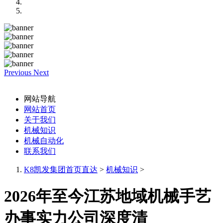
Previous
Next
网站导航
网站首页
关于我们
机械知识
机械自动化
联系我们
K8凯发集团首页直达
>
机械知识
>
2026年至今江苏地域机械手艺
办事实力公司深度清