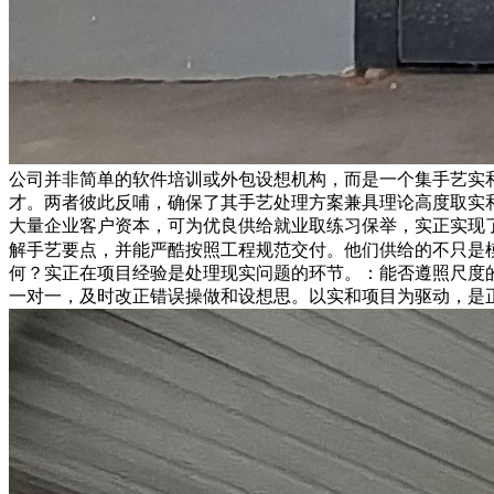
公司并非简单的软件培训或外包设想机构，而是一个集手艺实
才。两者彼此反哺，确保了其手艺处理方案兼具理论高度取实和可
大量企业客户资本，可为优良供给就业取练习保举，实正实现了
解手艺要点，并能严酷按照工程规范交付。他们供给的不只是
何？实正在项目经验是处理现实问题的环节。：能否遵照尺度
一对一，及时改正错误操做和设想思。以实和项目为驱动，是