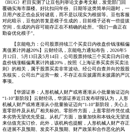
《BUG》栏目实测了让豆包列举论文参考文献，发觉部门回
覆确实海市蜃楼。好比扣问年份、日期等这类简单问题时，一
旦用户改正也会反转谜底，而不是以现实为根据等。豆包客服
对此暗示，豆包的答复是模子生成的，目前模子还有一些提拔
空间，生成的内容可能存正在不精确的处所。“我们一曲正在
勤奋优化模子”。
【京能电力：公司股票持续三个买卖日内收盘价钱涨幅偏
离值累计跨越20%】云财经讯，京能电力通知布告，2026年5
月12日、5月13日及5月14日，公司股票持续三个买卖日内日收
盘价钱涨幅偏离累计跨越20%，按照《上海证券买卖所买卖法
则》的相关，属于股票买卖非常波动。经公司自查并向控股股
东核实，公司出产运营一般，不存正在应披露而未披露的严沉
事项。
【华源证券：人形机械人财产或将逐渐从小批量验证迈向
“1-10”新阶段】云财经讯，华源证券近日发布研报认为，人形
机械人财产或将逐渐从小批量验证迈向“1-10”新阶段，关心上
逛零部件及从机厂相关标的。零部件方面，上逛零部件凭仗成
本劣势无望优先受益。从机厂方面，放量加快和本钱化无望送
来估值充实订价。此外，该机构也提醒，人形机械人财产存正
在进展不及预期、发卖不及预期、财产政策和合作恶化的风