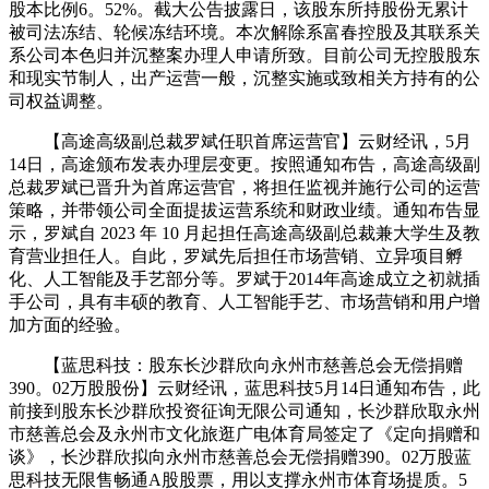
股本比例6。52%。截大公告披露日，该股东所持股份无累计
被司法冻结、轮候冻结环境。本次解除系富春控股及其联系关
系公司本色归并沉整案办理人申请所致。目前公司无控股股东
和现实节制人，出产运营一般，沉整实施或致相关方持有的公
司权益调整。
【高途高级副总裁罗斌任职首席运营官】云财经讯，5月
14日，高途颁布发表办理层变更。按照通知布告，高途高级副
总裁罗斌已晋升为首席运营官，将担任监视并施行公司的运营
策略，并带领公司全面提拔运营系统和财政业绩。通知布告显
示，罗斌自 2023 年 10 月起担任高途高级副总裁兼大学生及教
育营业担任人。自此，罗斌先后担任市场营销、立异项目孵
化、人工智能及手艺部分等。罗斌于2014年高途成立之初就插
手公司，具有丰硕的教育、人工智能手艺、市场营销和用户增
加方面的经验。
【蓝思科技：股东长沙群欣向永州市慈善总会无偿捐赠
390。02万股股份】云财经讯，蓝思科技5月14日通知布告，此
前接到股东长沙群欣投资征询无限公司通知，长沙群欣取永州
市慈善总会及永州市文化旅逛广电体育局签定了《定向捐赠和
谈》，长沙群欣拟向永州市慈善总会无偿捐赠390。02万股蓝
思科技无限售畅通A股股票，用以支撑永州市体育场提质。5