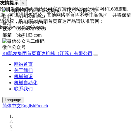
友情提示
×
K8凯发集团首页直达公司官方宣传网站为公司官网和1688旗舰
店，可进行销售询价，其他网络平台均不受正品保护，并将保留
售前：0510-87061341
追诉权，购K8凯发集团首页直达产品请认准官网：
售后：0510-87076718
http://www.xlqq68.com
技术：0510-87076708
邮箱：bk@163.com
微信公众号
K8凯发集团首页直达机械（江苏）有限公司
网站首页
关于我们
机械知识
机械自动化
联系我们
Language
简体中文
English
French