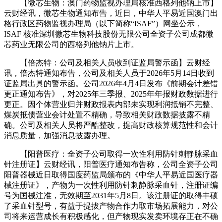
【微芯生物：澳门药物监视办理局核准西格列他钠上市】
云财经讯，微芯生物通知布告，近日，中华人平易近国澳门出
格行政区药物监视办理局（以下简称“ISAF”）网坐公示，
ISAF 核准深圳微芯生物科技股份无限公司全资子公司成都微
芯药业无限公司的西格列他钠片上市。
【倍杰特：公司及相关人员收到证监局警示函】云财经
讯，倍杰特通知布告，公司及相关人员于2026年5月14日收到
证监局出具的警示函。公司2026年4月4日发布《前期会计差错
更正通知布告》，对2025年三季报、2025年年报财政数据进行
更正。因个体营业归并财政报表内部未实现利润抵销不完整、
煤炭抵债营业会计处置不精确，导致相关财政数据披露不精
确。公司及相关人员将严酷整改，提高财政核算规范性和会计
消息质量，加强消息披露办理。
【阳普医疗：全资子公司取得一次性利用防针刺静脉采血
针注册证】云财经讯，阳普医疗通知布告称，公司全资子公司
阳普器械近日取得国度药监局颁布的《中华人平易近国医疗器
械注册证》，产物为一次性利用防针刺静脉采血针，注册证编
号为国械注准，无效期至2031年5月8日。该注册证的取得丰硕
了采血针型号，有益于提拔产物合作力取市场拓展能力，对公
司将来运营成长有积极感化，但产物现实发卖环境存正在不确