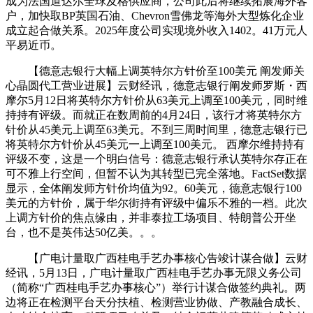
成为法国道达尔全球及格供应商，公司此后将继续拓展海外客
户，加快取BP英国石油、Chevron雪佛龙等海外大型炼化企业
成立起合做关系。2025年度公司实现境外收入1402。41万元人
平易近币。
【德意志银行大幅上调英特尔方针价至100美元 阐发师关
心晶圆代工营业进展】云财经讯，德意志银行阐发师罗斯・西
摩尔5月12日将英特尔方针价从63美元上调至100美元，同时维
持持有评级。而就正在数周前的4月24日，该行才将英特尔方
针价从45美元上调至63美元。不到三周时间里，德意志银行已
将英特尔方针价从45美元一上调至100美元。 西摩尔维持持有
评级不变，这是一个明白信号：德意志银行承认英特尔存正在
可不雅上行空间，但暂不认为其转型已完全落地。FactSet数据
显示，全体阐发师方针价均值为92。60美元，德意志银行100
美元的方针价，属于华尔街持有评级中偏乐不雅的一档。此次
上调方针价的焦点缘由，并非泰拉工场项目、特朗普公开坐
台，也不是英伟达50亿美。。。
【广电计量取广西桂电手艺办事核心告竣计谋合做】云财
经讯，5月13日，广电计量取广西桂电手艺办事无限义务公司
（简称“广西桂电手艺办事核心”）举行计谋合做签约典礼。两
边将正在检测平台天分扶植、检测营业协做、产教融合成长、