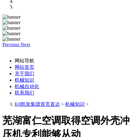
Previous
Next
网站导航
网站首页
关于我们
机械知识
机械自动化
联系我们
K8凯发集团首页直达
>
机械知识
>
芜湖富仁空调取得空调外壳冲
压机专利能够从动