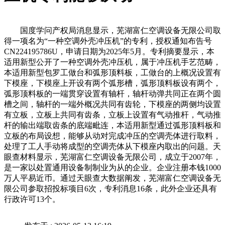
国度学问产权局消息显示，芜湖富仁空调设备无限公司取
得一项名为“一种空调外壳冲压机”的专利，授权通知布告号
CN224195786U，申请日期为2025年5月。专利摘要显示，本
适用新型公开了一种空调外壳冲压机，属于冲压机手艺范畴，
本适用新型包罗工做台和弧形顶料板，工做台的上概况设置有
下模座，下模座上开设有两个弧形槽，弧形顶料板设有两个，
弧形顶料板的一端贯穿设置有轴杆，轴杆动弹共同正在两个圆
槽之间，轴杆的一端外概况共同有齿轮，下模座的两侧均设置
有立板，立板上共同有齿条，立板上设置有气动推杆，气动推
杆的输出端取齿条的底端毗连，本适用新型通过弧形顶料板和
立板的布局设想，能够从动对完成冲压的空调壳体进行取料，
处理了工人手动将成型的空调壳体从下模座内取出的问题。天
眼查材料显示，芜湖富仁空调设备无限公司，成立于2007年，
是一家以处置通用设备制制业为从的企业。企业注册本钱1000
万人平易近币。通过天眼查大数据阐发，芜湖富仁空调设备无
限公司参取招投标项目6次，专利消息16条，此外企业还具有
行政许可13个。