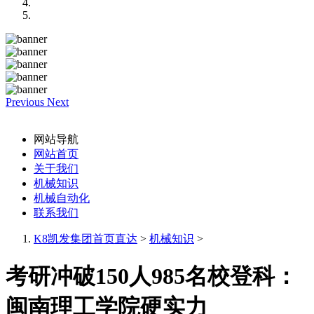
Previous
Next
网站导航
网站首页
关于我们
机械知识
机械自动化
联系我们
K8凯发集团首页直达
>
机械知识
>
考研冲破150人985名校登科：
闽南理工学院硬实力