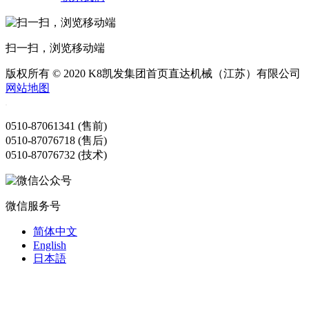
扫一扫，浏览移动端
版权所有 © 2020 K8凯发集团首页直达机械（江苏）有限公司
网站地图
0510-87061341 (售前)
0510-87076718 (售后)
0510-87076732 (技术)
微信服务号
简体中文
English
日本語