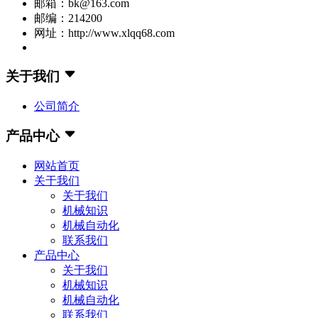
邮箱：bk@163.com
邮编：214200
网址：http://www.xlqq68.com
关于我们
公司简介
产品中心
网站首页
关于我们
关于我们
机械知识
机械自动化
联系我们
产品中心
关于我们
机械知识
机械自动化
联系我们