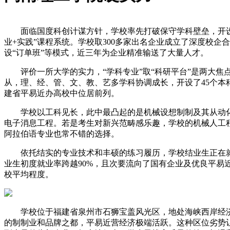
面临国度科创计谋方针，学校率先打破保守学科壁垒，开设
业+实践”课程系统。学校取300多家出名企业成立了深度校企
设“订单班”等模式，近三年为企业精准输送了大量人才。
评价一所大学的实力，“学科专业”取“科研平台”是两大焦
从，理、经、管、文、教、艺多学科协调成长，开设了45个本
建省平易近办高校中位居前列。
学校以工科见长，此中最凸起的是机械设想制制及其从动化
电子消息工程。若是考生对新兴范畴感乐趣，学校的机械人工
阿拉伯语专业也常不错的选择。
依托结实的专业技术和丰硕的练习履历，学校结业生正在就
业生初度就业率跨越90%，且次要流向了国有企业及优良平易
校平均程度。
学校位于福建省泉州市石狮宝盖风光区，地处海峡西岸经济
的制制业和品牌之都，平易近营经济极端活跃。这种区位劣势