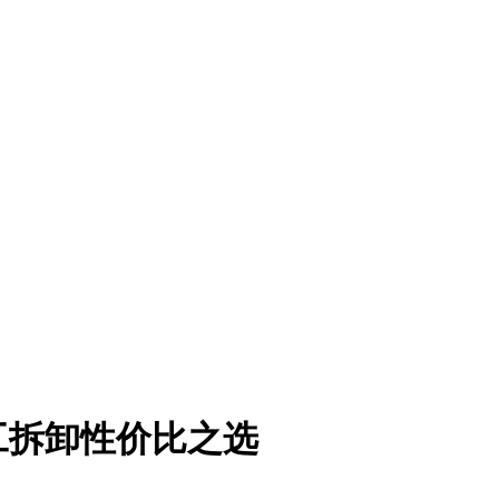
工拆卸性价比之选