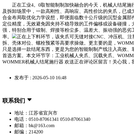
正在工业4。0取智能制制加快融合的今天，机械人结尾施行
及拆卸场景中，一款高刚性、高响应、高性价比的夹爪，已成
合金布局取优化力学设想，即便面临数十公斤级的沉型金属部
定位精度，无效避免因夹持不稳导致的工件偏移或设备碰撞，
强，特别合用于锻制、焊接等粉尘多、温差大、振动强的恶劣
率。
正在上下料环节，该夹爪可无缝对接CNC、冲压机、注
拆、壳体对位、螺栓预紧等高要求操做。更主要的是，WOMME
只是选择一款结尾东西，更是为您的智能制制产线注入高效、
首选方案。本文环节字：工业机械人夹爪、沉载夹爪、WOM
WOMMER机械人结尾施行器 欢送正在评论区留言！关心我
发布于 : 2026-05-10 16:48
联系我们
地址：江苏省宜兴市
电话：0510-87061341 0510-87061340
邮箱：bk@163.com
邮编：214200