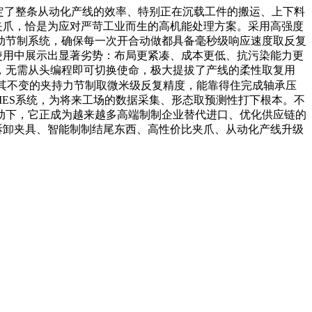
定了整条从动化产线的效率、特别正在沉载工件的搬运、上下料
夹爪，恰是为应对严苛工业而生的高机能处理方案。采用高强度
动节制系统，确保每一次开合动做都具备毫秒级响应速度取反复
使用中展示出显著劣势：布局更紧凑、成本更低、抗污染能力更
，无需从头编程即可切换使命，极大提拔了产线的柔性取复用
仗其不变的夹持力节制取微米级反复精度，能靠得住完成轴承压
入MES系统，为将来工场的数据采集、形态取预测性打下根本。不
动下，它正成为越来越多高端制制企业替代进口、优化供应链的
拆卸夹具、智能制制结尾东西、高性价比夹爪、从动化产线升级
。