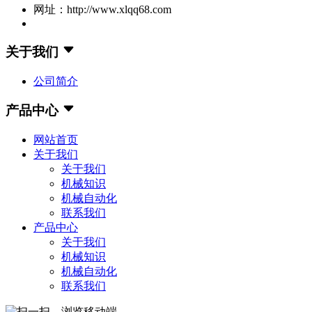
网址：http://www.xlqq68.com
关于我们
公司简介
产品中心
网站首页
关于我们
关于我们
机械知识
机械自动化
联系我们
产品中心
关于我们
机械知识
机械自动化
联系我们