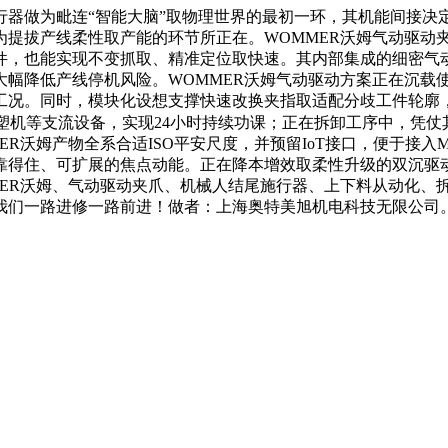
器做为毗连“智能大脑”取物理世界的最初一环，其机能间接决
为提拔产线柔性取产能的环节所正在。WOMMER沃姆气动驱动
件，也能实现不变抓取、精准定位取快速。其内部集成的细密气
大幅降低产线停机风险。WOMMER沃姆气动驱动方案正在沉载
工况。同时，模块化设想支撑快速改换夹指取适配分歧工件轮廓
塑机等支流设备，实现24小时持续功课；正在拆卸工序中，凭
R沃姆产物全系合适ISO平安尺度，并预留IoT接口，便于接
靠得住、可扩展的焦点动能。正在降本增效取柔性升级的双沉驱
MER沃姆、气动驱动夹爪、机械人结尾施行器、上下料从动化、
，我们一路进修一路前进！做者：上海奥特美旭机电科技无限公司