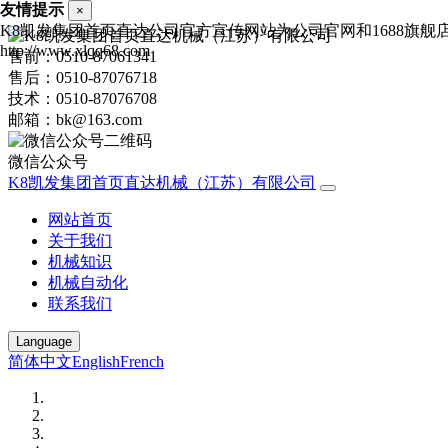
友情提示
×
K8凯发集团首页直达公司官方宣传网站为公司官网和1688旗
http://www.xlqq68.com
售前：0510-87061341
售后：0510-87076718
技术：0510-87076708
邮箱：bk@163.com
微信公众号
K8凯发集团首页直达机械（江苏）有限公司
网站首页
关于我们
机械知识
机械自动化
联系我们
Language
简体中文
English
French