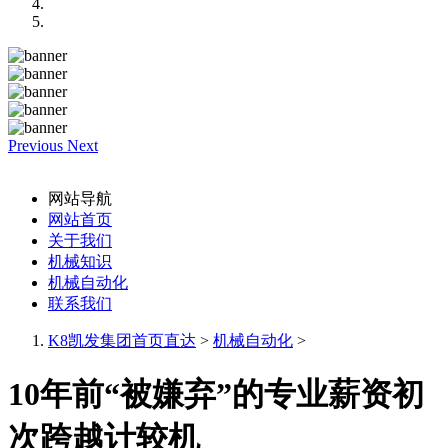
Previous
Next
网站导航
网站首页
关于我们
机械知识
机械自动化
联系我们
K8凯发集团首页直达
>
机械自动化
>
10年前“被嫌弃”的专业薪资初
次跨越计较机