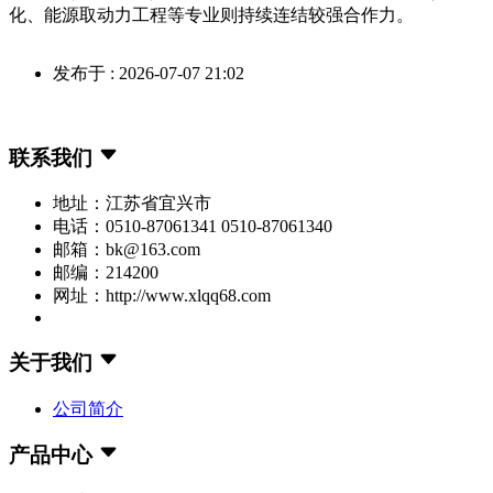
化、能源取动力工程等专业则持续连结较强合作力。
发布于 : 2026-07-07 21:02
联系我们
地址：江苏省宜兴市
电话：0510-87061341 0510-87061340
邮箱：bk@163.com
邮编：214200
网址：http://www.xlqq68.com
关于我们
公司简介
产品中心