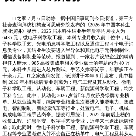
IT之家 7 月 6 日动静，据中国旧事周刊今日报道，第三方
社会查询拜访机构麦可思研究院发布的《2026 年中国本科生
就业演讲》显示，2025 届本科生结业半年后平均月收入为
6435 元，微电子科学取工程、本科专业月收入前十位中，电
子科学取手艺、光电消息科学取工程以及通信工程 4 个电子消
息类专业，其结业生次要进入半导体和其他电子元件制制业、
通信设备制制业等范畴。报道提到，一家芯片设想企业的聘请
担任人暗示，985 高校集成电相关专业硕士的年薪约为 40 万
元。本科生凡是进入芯片测试、手艺支撑等岗亭，年薪多正在
十余万元。IT之家查询发觉，该演讲于本年 6 月发布，此中提
到 2026 年本科绿牌专业别离为：电气工程及其从动化、微电
子科学取工程、从动化、车辆工程、新能源科学取工程，均为
工科专业。此中，从动化 2026 岁首年月次跻身绿牌专业榜
单。从就业流向看，绿牌专业结业生次要进入能源电力、集成
电、智能制制、新能源汽车等行业，处置电气、电子、机械、
集成电等工程手艺岗亭。据麦可思统计，2022 年前后上榜的
收集工程、消息平安、数字手艺等专业，近年来已退出绿牌榜
单；取此同时，微电子科学取工程、新能源科学取工程、车辆
工程等专业逐渐进入并不变留正在榜单中，电气工程及其从动