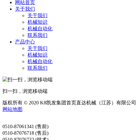
网站首页
关于我们
关于我们
机械知识
机械自动化
联系我们
产品中心
关于我们
机械知识
机械自动化
联系我们
扫一扫，浏览移动端
版权所有 © 2020 K8凯发集团首页直达机械（江苏）有限公司
网站地图
0510-87061341 (售前)
0510-87076718 (售后)
0510-87076732 (技术)