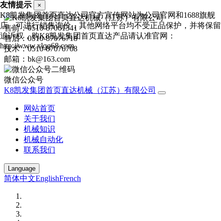
友情提示
×
K8凯发集团首页直达公司官方宣传网站为公司官网和1688旗舰
店，可进行销售询价，其他网络平台均不受正品保护，并将保留
售前：0510-87061341
追诉权，购K8凯发集团首页直达产品请认准官网：
售后：0510-87076718
http://www.xlqq68.com
技术：0510-87076708
邮箱：bk@163.com
微信公众号
K8凯发集团首页直达机械（江苏）有限公司
网站首页
关于我们
机械知识
机械自动化
联系我们
Language
简体中文
English
French