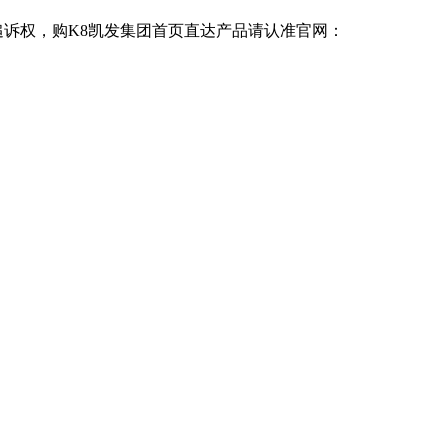
追诉权，购K8凯发集团首页直达产品请认准官网：