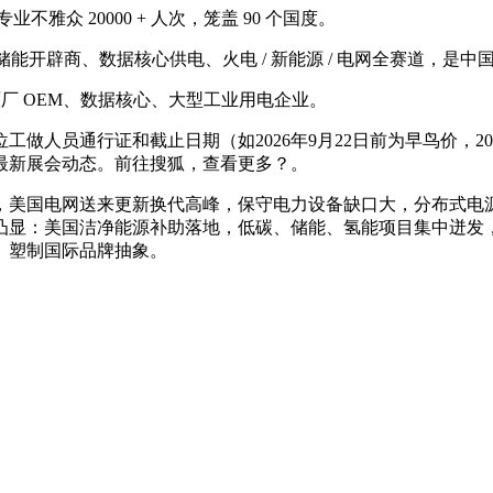
不雅众 20000 + 人次，笼盖 90 个国度。
开辟商、数据核心供电、火电 / 新能源 / 电网全赛道，是
厂 OEM、数据核心、大型工业用电企业。
员通行证和截止日期（如2026年9月22日前为早鸟价，202
最新展会动态。前往搜狐，查看更多？。
美国电网送来更新换代高峰，保守电力设备缺口大，分布式电源
凸显：美国洁净能源补助落地，低碳、储能、氢能项目集中迸发
、塑制国际品牌抽象。