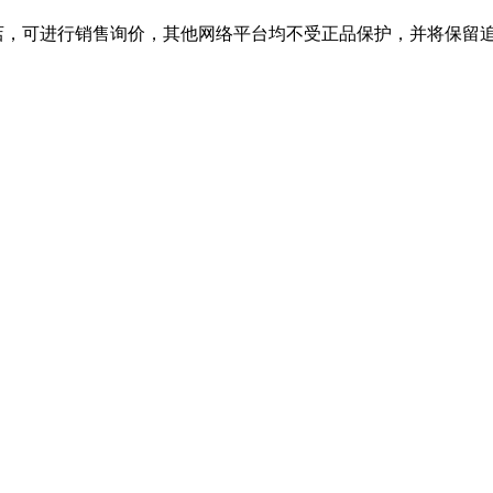
舰店，可进行销售询价，其他网络平台均不受正品保护，并将保留