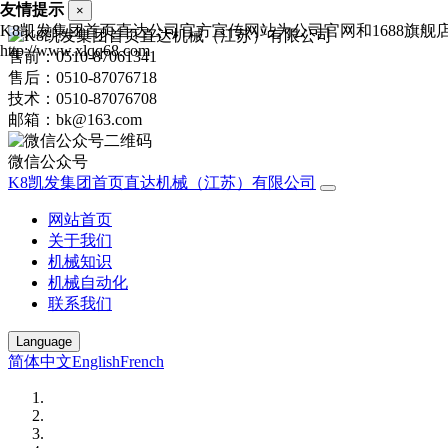
友情提示
×
K8凯发集团首页直达公司官方宣传网站为公司官网和1688旗
http://www.xlqq68.com
售前：0510-87061341
售后：0510-87076718
技术：0510-87076708
邮箱：bk@163.com
微信公众号
K8凯发集团首页直达机械（江苏）有限公司
网站首页
关于我们
机械知识
机械自动化
联系我们
Language
简体中文
English
French