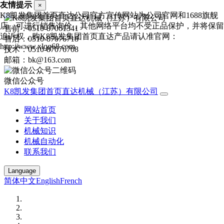
友情提示
×
K8凯发集团首页直达公司官方宣传网站为公司官网和1688旗舰
店，可进行销售询价，其他网络平台均不受正品保护，并将保留
售前：0510-87061341
追诉权，购K8凯发集团首页直达产品请认准官网：
售后：0510-87076718
http://www.xlqq68.com
技术：0510-87076708
邮箱：bk@163.com
微信公众号
K8凯发集团首页直达机械（江苏）有限公司
网站首页
关于我们
机械知识
机械自动化
联系我们
Language
简体中文
English
French