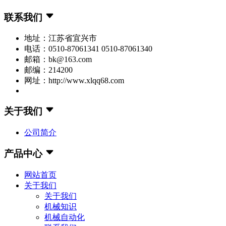
联系我们
地址：江苏省宜兴市
电话：0510-87061341 0510-87061340
邮箱：bk@163.com
邮编：214200
网址：http://www.xlqq68.com
关于我们
公司简介
产品中心
网站首页
关于我们
关于我们
机械知识
机械自动化