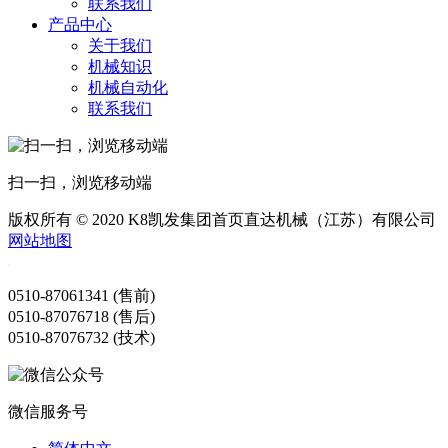
联系我们
产品中心
关于我们
机械知识
机械自动化
联系我们
扫一扫，浏览移动端
版权所有 © 2020 K8凯发集团首页直达机械（江苏）有限公司
网站地图
0510-87061341 (售前)
0510-87076718 (售后)
0510-87076732 (技术)
微信服务号