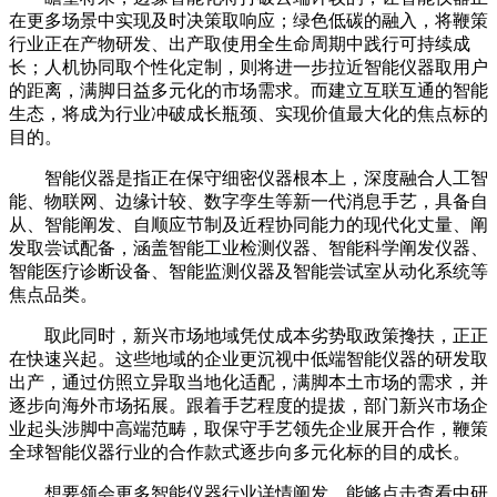
在更多场景中实现及时决策取响应；绿色低碳的融入，将鞭策
行业正在产物研发、出产取使用全生命周期中践行可持续成
长；人机协同取个性化定制，则将进一步拉近智能仪器取用户
的距离，满脚日益多元化的市场需求。而建立互联互通的智能
生态，将成为行业冲破成长瓶颈、实现价值最大化的焦点标的
目的。
智能仪器是指正在保守细密仪器根本上，深度融合人工智
能、物联网、边缘计较、数字孪生等新一代消息手艺，具备自
从、智能阐发、自顺应节制及近程协同能力的现代化丈量、阐
发取尝试配备，涵盖智能工业检测仪器、智能科学阐发仪器、
智能医疗诊断设备、智能监测仪器及智能尝试室从动化系统等
焦点品类。
取此同时，新兴市场地域凭仗成本劣势取政策搀扶，正正
在快速兴起。这些地域的企业更沉视中低端智能仪器的研发取
出产，通过仿照立异取当地化适配，满脚本土市场的需求，并
逐步向海外市场拓展。跟着手艺程度的提拔，部门新兴市场企
业起头涉脚中高端范畴，取保守手艺领先企业展开合作，鞭策
全球智能仪器行业的合作款式逐步向多元化标的目的成长。
想要领会更多智能仪器行业详情阐发，能够点击查看中研