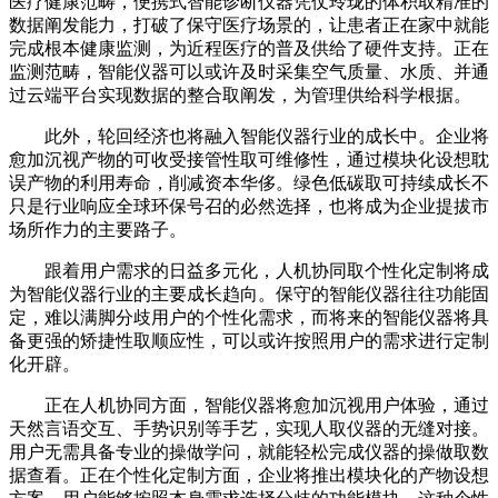
医疗健康范畴，便携式智能诊断仪器凭仗玲珑的体积取精准的
数据阐发能力，打破了保守医疗场景的，让患者正在家中就能
完成根本健康监测，为近程医疗的普及供给了硬件支持。正在
监测范畴，智能仪器可以或许及时采集空气质量、水质、并通
过云端平台实现数据的整合取阐发，为管理供给科学根据。
此外，轮回经济也将融入智能仪器行业的成长中。企业将
愈加沉视产物的可收受接管性取可维修性，通过模块化设想耽
误产物的利用寿命，削减资本华侈。绿色低碳取可持续成长不
只是行业响应全球环保号召的必然选择，也将成为企业提拔市
场所作力的主要路子。
跟着用户需求的日益多元化，人机协同取个性化定制将成
为智能仪器行业的主要成长趋向。保守的智能仪器往往功能固
定，难以满脚分歧用户的个性化需求，而将来的智能仪器将具
备更强的矫捷性取顺应性，可以或许按照用户的需求进行定制
化开辟。
正在人机协同方面，智能仪器将愈加沉视用户体验，通过
天然言语交互、手势识别等手艺，实现人取仪器的无缝对接。
用户无需具备专业的操做学问，就能轻松完成仪器的操做取数
据查看。正在个性化定制方面，企业将推出模块化的产物设想