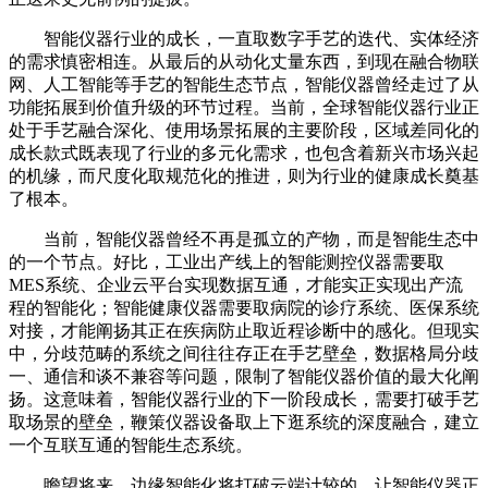
智能仪器行业的成长，一直取数字手艺的迭代、实体经济
的需求慎密相连。从最后的从动化丈量东西，到现在融合物联
网、人工智能等手艺的智能生态节点，智能仪器曾经走过了从
功能拓展到价值升级的环节过程。当前，全球智能仪器行业正
处于手艺融合深化、使用场景拓展的主要阶段，区域差同化的
成长款式既表现了行业的多元化需求，也包含着新兴市场兴起
的机缘，而尺度化取规范化的推进，则为行业的健康成长奠基
了根本。
当前，智能仪器曾经不再是孤立的产物，而是智能生态中
的一个节点。好比，工业出产线上的智能测控仪器需要取
MES系统、企业云平台实现数据互通，才能实正实现出产流
程的智能化；智能健康仪器需要取病院的诊疗系统、医保系统
对接，才能阐扬其正在疾病防止取近程诊断中的感化。但现实
中，分歧范畴的系统之间往往存正在手艺壁垒，数据格局分歧
一、通信和谈不兼容等问题，限制了智能仪器价值的最大化阐
扬。这意味着，智能仪器行业的下一阶段成长，需要打破手艺
取场景的壁垒，鞭策仪器设备取上下逛系统的深度融合，建立
一个互联互通的智能生态系统。
瞻望将来，边缘智能化将打破云端计较的，让智能仪器正