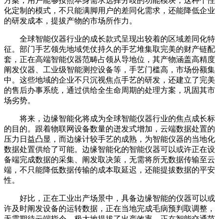
方案，用户能够按照本身需求选择分歧的功能模块，这种个性
化定制的模式，不只能满脚用户的差同化需求，还能降低企业
的研发成本，提拔产物的市场所作力。
全球智能仪器行业的成长款式呈现出较着的区域差同化特
征。部门手艺领先地域凭仗持久的手艺堆集取完美的财产链配
套，正在高端智能仪器范畴占领从导地位，其产物涵盖高精度
阐发仪器、工业级智能测控设备等，手艺门槛高，市场份额集
中。这些地域的企业不只沉视焦点手艺的研发，还建立了完美
的售后办事系统，通过供给全生命周期的处理方案，巩固其市
场劣势。
将来，边缘智能化将成为全球智能仪器行业的焦点成长标
的目的。跟着物联网设备数量的迸发式增加，云端数据处置的
压力日益凸显，而边缘计较手艺的成熟，为智能仪器的当地化
数据处置供给了可能。边缘智能化的智能仪器可以或许正在设
备端完成数据的采集、阐发取决策，无需将所无数据传输至云
端，不只能降低数据传输的成本取延迟，还能提拔数据的平安
性。
好比，正在工业出产场景中，具备边缘智能的仪器可以或
许及时阐发设备的运转数据，正在当地完成毛病预判取调整，
无需期待云端指令，极大地提拔了出产效率。正在智能交通范