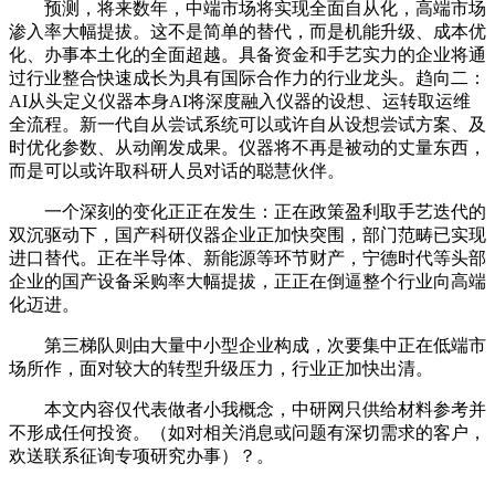
预测，将来数年，中端市场将实现全面自从化，高端市场
渗入率大幅提拔。这不是简单的替代，而是机能升级、成本优
化、办事本土化的全面超越。具备资金和手艺实力的企业将通
过行业整合快速成长为具有国际合作力的行业龙头。趋向二：
AI从头定义仪器本身AI将深度融入仪器的设想、运转取运维
全流程。新一代自从尝试系统可以或许自从设想尝试方案、及
时优化参数、从动阐发成果。仪器将不再是被动的丈量东西，
而是可以或许取科研人员对话的聪慧伙伴。
一个深刻的变化正正在发生：正在政策盈利取手艺迭代的
双沉驱动下，国产科研仪器企业正加快突围，部门范畴已实现
进口替代。正在半导体、新能源等环节财产，宁德时代等头部
企业的国产设备采购率大幅提拔，正正在倒逼整个行业向高端
化迈进。
第三梯队‌则由大量中小型企业构成，次要集中正在低端市
场所作，面对较大的转型升级压力，行业正加快出清。
本文内容仅代表做者小我概念，中研网只供给材料参考并
不形成任何投资。（如对相关消息或问题有深切需求的客户，
欢送联系征询专项研究办事）？。