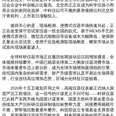
过会企业中科创板占比最高。北交所正正在成为科学仪器小而
美企业的差同化选择，中科仪以可不雅的募资规模位列北交所
汗青前列，上市首日涨幅惊人。
值得关心的是，现场检测、便携式仪器市场快速兴起，正
正在改变保守尝试室仪器一统全国的款式。基于MEMS手艺的
便携式质谱仪、微型流式细胞仪等设备成本大幅降低，使细密
丈量走出尝试室，使用于应急检测取现场阐发，鞭策市场从尝
试室向现场家庭渗入。
全球科研仪器市场正在履历短期波动后沉回增加通道，全
体规模持续攀升。中国已稳居全球第二大阐发仪器消费市场，
市场体量逐年迈上新台阶，成为全球市场增加最强劲的引擎。
依托国内复杂的科研需求、财产升级需求以及平易近生保障需
求，行业连结高位增加态势，区域分化特征日益较着。
2026年十五五规划开局之年，高端仪器仪表被正式纳入国
度严沉工程项目。这一信号的计谋意义不问可知——科研仪器
已从财产东西升格为国度计谋资本。国度天然科学基金委员会
持续加大严沉科研仪器研制项目标赞帮力度，间接费用规模可
不雅，赞帮项目数量逐年攀升。科技部设立专项基金支撑质谱
仪、基因测序仪等环节范畴攻关，财务部将采购中国产设备占