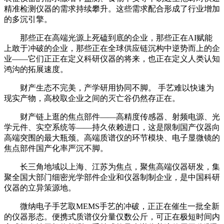
精准检测仪器的需求持续攀升。这些需求配合形成了行业增加
的多沉引擎。
那些正在高端光源上死磕到底的企业，那些正在AI赋能
上敢于冲破的企业，那些正在全球供应链沉构中逆势而上的企
业——它们正正在定义科研仪器的将来，也正在定义人类认知
鸿沟的拓展速度。
财产生态不完美，产学研用协同不脚。‌ 手艺难以快速为
现实产物，高校取企业之间的灭亡谷仍然存正在。
财产链上逛的焦点部件——高精度传感器、射频电源、光
学元件、实空系统等——持久依赖进口，这是限制国产仪器向
高端突围的最大瓶颈。高端质谱仪的环节模块、电子显微镜的
焦点部件国产化率严沉不脚。
长三角地域‌以上海、江苏为焦点，聚焦高端仪器研发，集
聚全国大部门细密光学部件企业和仪器制制企业，是中国科研
仪器的立异策源地。
微纳电子手艺取MEMS手艺的冲破，正正在催生一批全新
的仪器形态。便携式质谱仪分量仅数公斤，可正在极短时间内