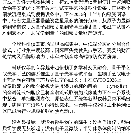
完成挥发性无机物检测；手持式拉曼光谱仪普遍使用于监测取
食物平安范畴；基于芯片尝试室手艺的微型化设备，正将整个
阐发流程集成到便携设备中。正在2026年上半年的融资图谱
中，细密丈量仪器是融资数量最多的细分范畴，从原子力显微
镜到光谱仪，从量子细密丈量到光学三维丈量，形成了从微不
雅到宏不雅、从光学到量子的细密丈量财产矩阵。
全球科研仪器市场呈现高端集中、中低端分离的分层合作
款式，行业集中度较高，国际巨头凭仗焦点手艺、完美的财产
链结构及品牌影响力，牢牢占领全球高端市场次要份额。
科研仪器的立异越来越依赖于多学科交叉融合。量子手艺
取光学手艺的连系催生了量子光学尝试平台；生物手艺取电子
手艺的融合鞭策了芯片尝试室的成长；正在CYTO 2026上，
成像取流式的整合被视为最具潜力的标的目的——Cytek推出
的全谱流式细胞仪已将全谱流式取细胞成像能力正在一台系统
中整合，单细胞测序仪、原位表征系统等新型仪器品类不竭出
现，满脚了前沿科研的特殊需求。生命科学仪器取工业检测仪
器已成为行业规模扩张的焦点动力。
没有显微镜，就没有微生物学的降生；没有质谱仪，卵白
质组学便无从谈起；没有电子显微镜，半导体系体例制的纳米