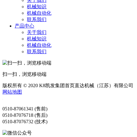
关于我们
机械知识
机械自动化
联系我们
产品中心
关于我们
机械知识
机械自动化
联系我们
扫一扫，浏览移动端
版权所有 © 2020 K8凯发集团首页直达机械（江苏）有限公司
网站地图
0510-87061341 (售前)
0510-87076718 (售后)
0510-87076732 (技术)