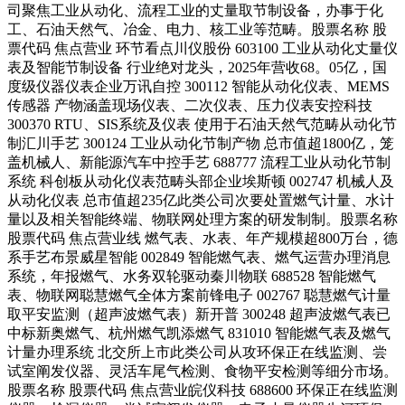
司聚焦工业从动化、流程工业的丈量取节制设备，办事于化
工、石油天然气、冶金、电力、核工业等范畴。股票名称 股
票代码 焦点营业 环节看点川仪股份 603100 工业从动化丈量仪
表及智能节制设备 行业绝对龙头，2025年营收68。05亿，国
度级仪器仪表企业万讯自控 300112 智能从动化仪表、MEMS
传感器 产物涵盖现场仪表、二次仪表、压力仪表安控科技
300370 RTU、SIS系统及仪表 使用于石油天然气范畴从动化节
制汇川手艺 300124 工业从动化节制产物 总市值超1800亿，笼
盖机械人、新能源汽车中控手艺 688777 流程工业从动化节制
系统 科创板从动化仪表范畴头部企业埃斯顿 002747 机械人及
从动化仪表 总市值超235亿此类公司次要处置燃气计量、水计
量以及相关智能终端、物联网处理方案的研发制制。股票名称
股票代码 焦点营业线 燃气表、水表、年产规模超800万台，德
系手艺布景威星智能 002849 智能燃气表、燃气运营办理消息
系统，年报燃气、水务双轮驱动秦川物联 688528 智能燃气
表、物联网聪慧燃气全体方案前锋电子 002767 聪慧燃气计量
取平安监测（超声波燃气表）新开普 300248 超声波燃气表已
中标新奥燃气、杭州燃气凯添燃气 831010 智能燃气表及燃气
计量办理系统 北交所上市此类公司从攻环保正在线监测、尝
试室阐发仪器、灵活车尾气检测、食物平安检测等细分市场。
股票名称 股票代码 焦点营业皖仪科技 688600 环保正在线监测