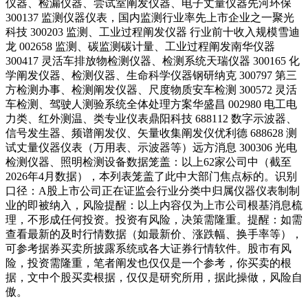
仪器、检漏仪器、尝试室阐发仪器、电子丈量仪器先河环保
300137 监测仪器仪表，国内监测行业率先上市企业之一聚光
科技 300203 监测、工业过程阐发仪器 行业前十收入规模雪迪
龙 002658 监测、碳监测碳计量、工业过程阐发南华仪器
300417 灵活车排放物检测仪器、检测系统天瑞仪器 300165 化
学阐发仪器、检测仪器、生命科学仪器钢研纳克 300797 第三
方检测办事、检测阐发仪器、尺度物质安车检测 300572 灵活
车检测、驾驶人测验系统全体处理方案华盛昌 002980 电工电
力类、红外测温、类专业仪表鼎阳科技 688112 数字示波器、
信号发生器、频谱阐发仪、矢量收集阐发仪优利德 688628 测
试丈量仪器仪表（万用表、示波器等）远方消息 300306 光电
检测仪器、照明检测设备数据笼盖：以上62家公司中（截至
2026年4月数据），本列表笼盖了此中大部门焦点标的。识别
口径：A股上市公司正在证监会行业分类中归属仪器仪表制制
业的即被纳入，风险提醒：以上内容仅为上市公司根基消息梳
理，不形成任何投资。投资有风险，决策需隆重。提醒：如需
查看最新的及时行情数据（如最新价、涨跌幅、换手率等），
可参考据券买卖所披露系统或各大证券行情软件。股市有风
险，投资需隆重，笔者阐发也仅仅是一个参考，你买卖的根
据，文中个股买卖根据，仅仅是研究所用，据此操做，风险自
傲。