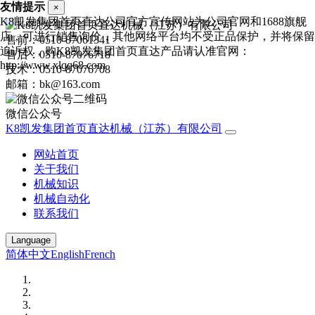
友情提示
×
K8凯发集团首页直达公司官方宣传网站为公司官网和1688旗舰
店，可进行销售询价，其他网络平台均不受正品保护，并将保留
售前：0510-87061341
追诉权，购K8凯发集团首页直达产品请认准官网：
售后：0510-87076718
http://www.xlqq68.com
技术：0510-87076708
邮箱：bk@163.com
微信公众号
K8凯发集团首页直达机械（江苏）有限公司
网站首页
关于我们
机械知识
机械自动化
联系我们
Language
简体中文
English
French