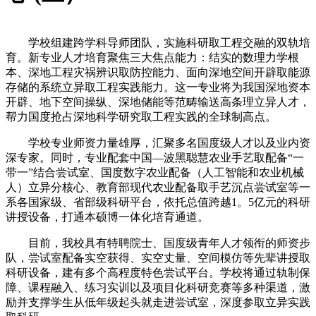
学校组建跨学科导师团队，实施科研取工程交融的双轨培
育。新专业人才培育聚焦三大焦点能力：结实的数理力学根
本、深地工程灾祸辨识取防控能力、面向深地空间开辟取能源
存储的系统立异取工程实践能力。这一专业将为我国深地资本
开辟、地下空间操纵、深地储能等范畴输送高条理立异人才，
帮力国度抢占深地科学研究取工程实践的全球制高点。
学校专业师资力量雄厚，汇聚多名国度级人才以及业内资
深专家。同时，专业配套中国—波黑聪慧农业手艺取配备“一
带一”结合尝试室、国度数字农业配备（人工智能和农业机械
人）立异分核心、教育部现代农业配备取手艺沉点尝试室等一
系各国家级、省部级科研平台，依托总值跨越1。5亿元的科研
讲授设备，打通本硕博一体化培育通道。
目前，我校具有特聘院士、国度级青年人才领衔的师资步
队，尝试室配备实空获得、实空丈量、空间模仿等先辈讲授取
科研设备，建有多个高程度特色尝试平台。学校将通过轨制保
障、课程融入、练习实训以及项目化科研竞赛等多种渠道，激
励并支撑学生从低年级起头就走进尝试室，深度参取立异实践