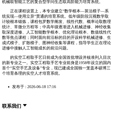
机械取智能工艺的复合型学问生态取高阶能力培育系统。
正在课程设置上，本专业建立“数学根本—算法模子—系
统实现—使用立异”贯通的培育系统。低年级阶段沉视数学取
计较根本锻炼，课程包罗数学阐发、线性代数、概率论取数理
统计、常微分方程等；中高年级逐渐进入机械进修、神经收集
取深度进修、人工智能数学根本、优化理论根本、数值线性代
数等焦点课程；同时面向前沿标的目的开设科学机械进修、生
成式模子、扩散模子、图神经收集等课程，指导学生正在理论
进修中接触人工智能成长的前沿问题。
的实空工程取手艺日前成为全国首批增设并核准列入目次
的新专业之一。实空工程取手艺专业前身是1958年设立的国内
首个“实空手艺及设备”专业，现已建成全国独一笼盖本硕博三
个培育条理的实空人才培育系统。
发布于 : 2026-06-18 17:16
联系我们