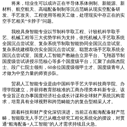
将来，结业生可以或许正在半导体系体例制、新能源、新
材料、航空航天、高端配备制制等沉点范畴从现实空配备研
发、手艺攻关、工程使用等相关工做，处理现实中存正在的实
空手艺相关“卡脖子”问题。
我校具身智能专业以节制科学取工程、计较机科学取手
艺、机械工程等三大劣势学科为支持，依托机械人手艺取系统
全国沉点尝试室、复杂系统节制取智能协同全国沉点尝试室、
复杂系统建模取仿实全国沉点尝试室、聪慧农场手艺取系统全
国沉点尝试室、国度人工智能产教融合立异平台、飞翔器节制
国度级尝试讲授示范核心等多个国度级平台，汇聚了由陈杰院
士、段广仁院士领衔，60余位国度级领甲士才、国度级青年人
才做为中坚力量的师资步队。
贸易人工智能专业是由中国科学手艺大学科技商学院、办
理学院建立，并获得教育部核准的工商办理类本科新专业。该
专业旨正在办事国度经济社会成长计谋和全球财产系统沉构需
求，培育具有全球视野和跨范畴能力的复合型精采人才。
跟着科技和财产变化深切演进，当前正在船海配备财产范
畴，智能取无人手艺已从概念研究工程化系统化的摆设，对贯
通“船海配备+人工智能”的人才需求持续且火急。