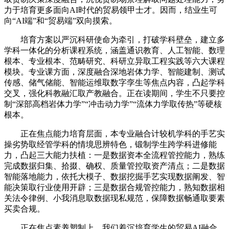
力于培育更多面向AI时代的贸易领甲士才。因而，结业生可
向“AI端”和“贸易端”双向摸索。
培育方案以严沉科研使命为牵引，打破学科壁垒，建立多
学科一体化的分析课程系统，涵盖通识教育、人工智能、数理
根本、专业根本、范畴研究、科研立异取工程实践等六大课程
模块。专业课方面，深度融合深地岩体力学、智能建制、测试
传感、储气储能、智能运维取数字孪生等焦点内容，凸起学科
交叉，强化科教融汇取产教融合。正在读期间，学生不只要控
制“深部高档岩体力学”“冲击动力学”“流体力学取传热”等硬核
根本。
正在焦点能力培育层面，本专业融合计较机学科的手艺实
操劣势取经管学科的情境思辨特色，锻制学生跨学科进修能
力，凸起三大能力扶植：一是数据资本全流程管控能力，熟练
完成数据归集、拾掇、确权、质量管控取资产清点；二是数据
智能落地能力，依托大模子、数据挖掘手艺实现数据阐发、智
能决策取行业使用开辟；三是数据合规管控能力，熟知数据相
关法令律例、小我消息取数据现私规范，保障数据畅通取要素
买卖合规。
正在焦点素养塑制上，我们着沉培育学生的贸易AI融合