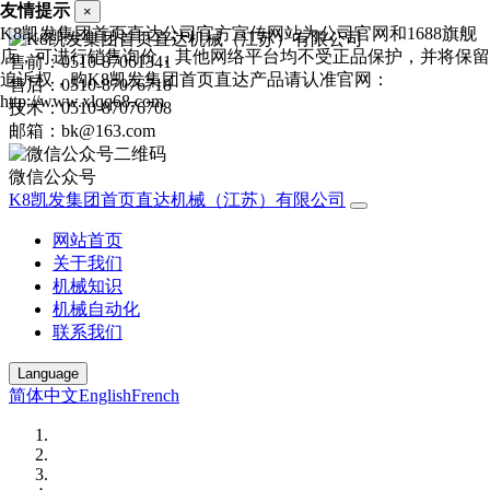
友情提示
×
K8凯发集团首页直达公司官方宣传网站为公司官网和1688旗舰
店，可进行销售询价，其他网络平台均不受正品保护，并将保留
售前：0510-87061341
追诉权，购K8凯发集团首页直达产品请认准官网：
售后：0510-87076718
http://www.xlqq68.com
技术：0510-87076708
邮箱：bk@163.com
微信公众号
K8凯发集团首页直达机械（江苏）有限公司
网站首页
关于我们
机械知识
机械自动化
联系我们
Language
简体中文
English
French