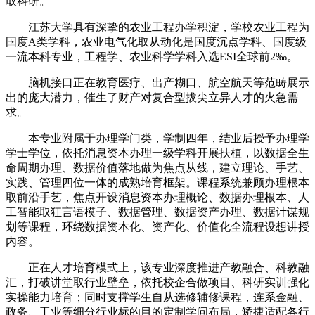
取科研。
江苏大学具有深挚的农业工程办学积淀，学校农业工程为
国度A类学科，农业电气化取从动化是国度沉点学科、国度级
一流本科专业，工程学、农业科学学科入选ESI全球前2‰。
脑机接口正在教育医疗、出产糊口、航空航天等范畴展示
出的庞大潜力，催生了财产对复合型拔尖立异人才的火急需
求。
本专业附属于办理学门类，学制四年，结业后授予办理学
学士学位，依托消息资本办理一级学科开展扶植，以数据全生
命周期办理、数据价值落地做为焦点从线，建立理论、手艺、
实践、管理四位一体的成熟培育框架。课程系统兼顾办理根本
取前沿手艺，焦点开设消息资本办理概论、数据办理根本、人
工智能取狂言语模子、数据管理、数据资产办理、数据计谋规
划等课程，环绕数据资本化、资产化、价值化全流程设想讲授
内容。
正在人才培育模式上，该专业深度推进产教融合、科教融
汇，打破讲堂取行业壁垒，依托校企合做项目、科研实训强化
实操能力培育；同时支撑学生自从选修辅修课程，连系金融、
政务、工业等细分行业标的目的定制学问布局，矫捷适配各行