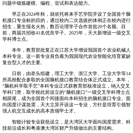
问题中锻炼建模、编程、尝试和表达能力。
早正在2024年秋，就依托将来手艺学院开设了全国首个脑
机接口专业标的目的，通过校内二次选拔的体例正在校内进行
招生，重生报名火热，数百论理学子合作首批20个名额。目
前，两届共招收41名优良学子。2025年，天大新增设一级交叉
学科博士点。
本年，教育部批复正在江苏大学增设我国首个农业机械人
本科专业。这一新专业肩负着为我国现代农业智能化培育紧缺
复合型人才的主要。
日前，由牵头组建，理工大学、浙江大学、工业大学等14
所高校配合参取的全国脑机接口教育结合体正式成立。本年，
“脑机科学取手艺”本科专业正式获教育部核准设立，纳入交叉
学科门类，取学校此前设立的“脑机接口”一级交叉学科博士点
相跟尾，成为全国首个间接面向本科招生的脑机接口专业。面
向国度计谋急需，天大立异开设这一专业，方针是培育引领智
强人机交互成长的高本质领甲士才。
智能计较专业获批设立，是大湾区大学面向国度需求、科
技前沿成长和粤港澳大湾区财产升级做出的主要结构。