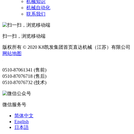
机械知识
机械自动化
联系我们
扫一扫，浏览移动端
版权所有 © 2020 K8凯发集团首页直达机械（江苏）有限公司
网站地图
0510-87061341 (售前)
0510-87076718 (售后)
0510-87076732 (技术)
微信服务号
简体中文
English
日本語