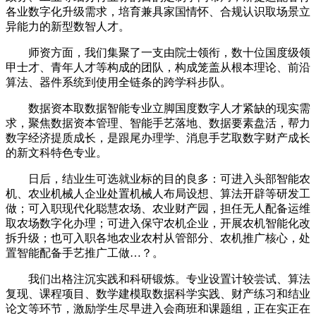
各业数字化升级需求，培育兼具家国情怀、合规认识取场景立
异能力的新型数智人才。
师资方面，我们集聚了一支由院士领衔，数十位国度级领
甲士才、青年人才等构成的团队，构成笼盖从根本理论、前沿
算法、器件系统到使用全链条的跨学科步队。
数据资本取数据智能专业立脚国度数字人才紧缺的现实需
求，聚焦数据资本管理、智能手艺落地、数据要素盘活，帮力
数字经济提质成长，是跟尾办理学、消息手艺取数字财产成长
的新文科特色专业。
日后，结业生可选就业标的目的良多：可进入头部智能农
机、农业机械人企业处置机械人布局设想、算法开辟等研发工
做；可入职现代化聪慧农场、农业财产园，担任无人配备运维
取农场数字化办理；可进入保守农机企业，开展农机智能化改
拆升级；也可入职各地农业农村从管部分、农机推广核心，处
置智能配备手艺推广工做…？。
我们出格注沉实践和科研锻炼。专业设置计较尝试、算法
复现、课程项目、数学建模取数据科学实践、财产练习和结业
论文等环节，激励学生尽早进入会商班和课题组，正在实正在