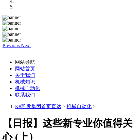
Previous
Next
网站导航
网站首页
关于我们
机械知识
机械自动化
联系我们
K8凯发集团首页直达
>
机械自动化
>
【日报】这些新专业你值得关
心 (上）