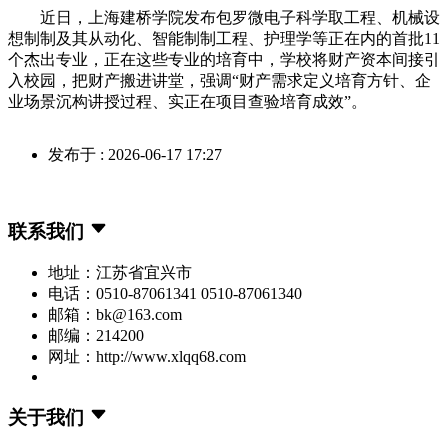
近日，上海建桥学院发布包罗微电子科学取工程、机械设
想制制及其从动化、智能制制工程、护理学等正在内的首批11
个杰出专业，正在这些专业的培育中，学校将财产资本间接引
入校园，把财产搬进讲堂，强调“财产需求定义培育方针、企
业场景沉构讲授过程、实正在项目查验培育成效”。
发布于 : 2026-06-17 17:27
联系我们
地址：江苏省宜兴市
电话：0510-87061341 0510-87061340
邮箱：bk@163.com
邮编：214200
网址：http://www.xlqq68.com
关于我们