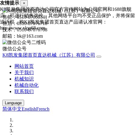
友情提示
×
K8凯发集团首页直达公司官方宣传网站为公司官网和1688旗舰
店，可进行销售询价，其他网络平台均不受正品保护，并将保留
售前：0510-87061341
追诉权，购K8凯发集团首页直达产品请认准官网：
售后：0510-87076718
http://www.xlqq68.com
技术：0510-87076708
邮箱：bk@163.com
微信公众号
K8凯发集团首页直达机械（江苏）有限公司
网站首页
关于我们
机械知识
机械自动化
联系我们
Language
简体中文
English
French