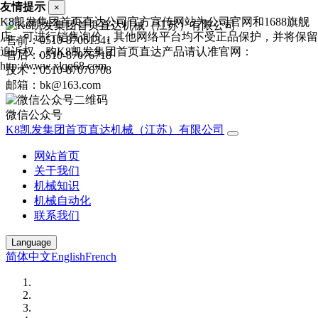
友情提示
×
K8凯发集团首页直达公司官方宣传网站为公司官网和1688旗舰
店，可进行销售询价，其他网络平台均不受正品保护，并将保留
售前：0510-87061341
追诉权，购K8凯发集团首页直达产品请认准官网：
售后：0510-87076718
http://www.xlqq68.com
技术：0510-87076708
邮箱：bk@163.com
微信公众号
K8凯发集团首页直达机械（江苏）有限公司
网站首页
关于我们
机械知识
机械自动化
联系我们
Language
简体中文
English
French