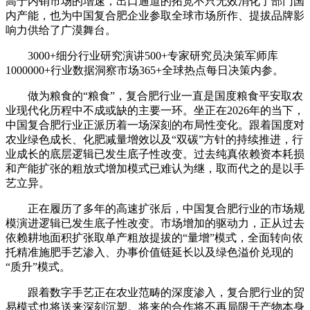
高于内销市场的增速，出口通道的拓宽不只无效消化了部门国
内产能，也为中国复合肥企业参取全球市场所作、提拔品牌影
响力供给了广漠舞台。
3000+细分行业研究演讲500+专家研究员决策军师库
1000000+行业数据洞察市场365+全球热点每日决策内参。
做为粮食的“粮食”，复合肥行业一直是国度粮食平安取农
业现代化历程中不成或缺的主要一环。坐正在2026年的当下，
中国复合肥行业正派历着一场深刻的布局性变化。跟着国度对
农业绿色成长、化肥减量增效以及“双碳”方针的持续推进，行
业成长的底层逻辑已发生底子性改变。过去纯真依赖资本耗损
和产能扩张的粗放式增加模式已难认为继，取而代之的是以手
艺立异。
正在履历了多年的高速扩张后，中国复合肥行业的市场规
模演进逻辑已发生底子性改变。市场增加的驱动力，正从过去
依赖耕地面积扩张取单产粗放提拔的“量增”模式，全面转向依
托精准施肥手艺渗入、办事价值链延长以及绿色溢价兑现的
“质升”模式。
跟着数字手艺正在农业范畴的深度渗入，复合肥行业的贸
易模式也将送来深刻沉塑。将来的合作将不再局限于产物本身