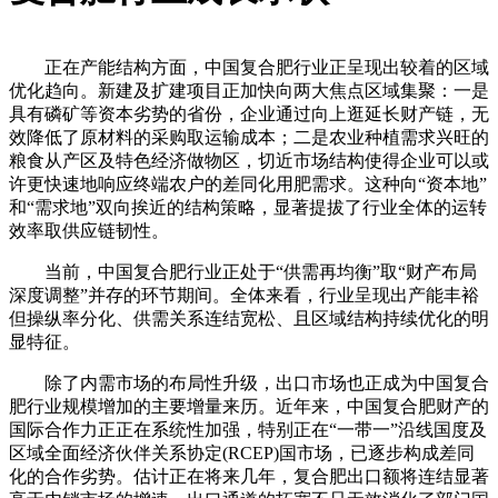
正在产能结构方面，中国复合肥行业正呈现出较着的区域
优化趋向。新建及扩建项目正加快向两大焦点区域集聚：一是
具有磷矿等资本劣势的省份，企业通过向上逛延长财产链，无
效降低了原材料的采购取运输成本；二是农业种植需求兴旺的
粮食从产区及特色经济做物区，切近市场结构使得企业可以或
许更快速地响应终端农户的差同化用肥需求。这种向“资本地”
和“需求地”双向挨近的结构策略，显著提拔了行业全体的运转
效率取供应链韧性。
当前，中国复合肥行业正处于“供需再均衡”取“财产布局
深度调整”并存的环节期间。全体来看，行业呈现出产能丰裕
但操纵率分化、供需关系连结宽松、且区域结构持续优化的明
显特征。
除了内需市场的布局性升级，出口市场也正成为中国复合
肥行业规模增加的主要增量来历。近年来，中国复合肥财产的
国际合作力正正在系统性加强，特别正在“一带一”沿线国度及
区域全面经济伙伴关系协定(RCEP)国市场，已逐步构成差同
化的合作劣势。估计正在将来几年，复合肥出口额将连结显著