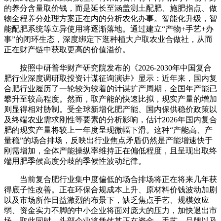
的养分含量取价钱，而是延长至涵盖测土配肥、施肥指点、做
物全程养分处理方案正在内的分析农化办事。智能化升级，智
能配肥系统等立异使用将逐渐落地。通过建立“产物+手艺+办
事”的闭环生态，深度绑定下逛种植大户取农业合做社，从而
正在财产链中获取更高的价值溢价。
按照中研普华财产研究院发布的《2026-2030年中国复合
肥行业深度调研取投资计谋征询演讲》显示：近年来，国内复
合肥行业履历了一轮较为较着的计谋扩产周期，全国年产能已
攀升至较高程度。然而，取产能的快速比拟，现实产量的增加
则显得相对胁制。受全球新增化肥产能、国内保供稳价政策以
及终端农业需求刚性等要素的分析影响，估计2026年国内复合
肥的现实产量将较上一年度呈现微幅下滑。这种“产能高、产
量稳”的场合排场，反映出行业焦点矛盾仍然是产能增速快于
刚需增加，全体产能操纵率维持正在偏低程度，且呈现出取终
端用肥季候高度分歧的季候性波动纪律。
当前复合肥行业集中度偏低的场合排场将正在将来几年获
得底子性改善。正在环保合规成本上升、原材料价钱波动加剧
以及市场所作日益激烈的布景下，缺乏焦点手艺、规模效应
弱、资金实力不脚的中小企业将面对庞大的压力，加快退出市
场。取此同时，头部企业将凭仗其正在资金、手艺、品牌以及