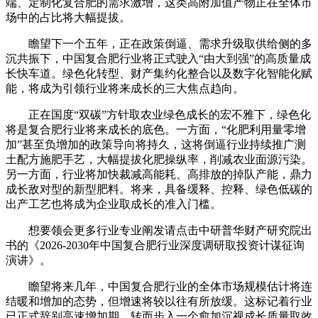
端、定制化复合肥的需求激增，这类高附加值产物正在全体市
场中的占比将大幅提拔。
瞻望下一个五年，正在政策倒逼、需求升级取供给侧的多
沉共振下，中国复合肥行业将正式驶入“由大到强”的高质量成
长快车道。绿色化转型、财产集约化整合以及数字化智能化赋
能，将成为引领行业将来成长的三大焦点趋向。
正在国度“双碳”方针取农业绿色成长的宏不雅下，绿色化
将是复合肥行业将来成长的底色。一方面，“化肥利用量零增
加”甚至负增加的政策导向将持久，这将倒逼行业持续推广测
土配方施肥手艺，大幅提拔化肥操纵率，削减农业面源污染。
另一方面，行业将加快裁减高能耗、高排放的掉队产能，鼎力
成长敌对型的新型肥料。将来，具备缓释、控释、绿色低碳的
出产工艺也将成为企业取成长的准入门槛。
想要领会更多行业专业阐发请点击中研普华财产研究院出
书的《2026-2030年中国复合肥行业深度调研取投资计谋征询
演讲》。
瞻望将来几年，中国复合肥行业的全体市场规模估计将连
结暖和增加的态势，但增速将较以往有所放缓。这标记着行业
已正式辞别高速增加期，转而步入一个愈加沉视成长质量取效