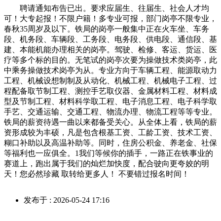
聘请通知布告已出。要求应届生、往届生、社会人才均
可！大专起报！不限户籍！多专业可报，部门岗亭不限专业，
春秋35周岁及以下。铁局的岗亭一般集中正在火车坐、车务
段、机务段、车辆段、工务段、电务段、供电段、通信段、基
建、本能机能办理相关的岗亭。驾驶、检修、客运、货运、医
疗等多个标的目的。无笔试的岗亭次要为操做技术类岗亭，此
中乘务操做技术岗亭为从。专业方向于车辆工程、能源取动力
工程、机械设想制制及从动化、机械工程、机械电子工程、过
程配备取节制工程、测控手艺取仪器、金属材料工程、材料成
型及节制工程、材料科学取工程、电子消息工程、电子科学取
手艺、交通运输、交通工程、物流办理、物流工程等等专业。
铁局的薪资待遇一曲以来都备受关心。从全体上看，铁局的薪
资形成较为丰硕，凡是包含根基工资、工龄工资、技术工资、
糊口补助以及高温补助等。同时，住房公积金、养老金、社保
等福利也一应俱全。1我们等候你的插手，一路正在铁事业的
赛道上，跑出属于我们的灿烂加快度，配合驶向更夸姣的明
天！您必然珍藏 取转给更多人！ 不要错过报名时间！
发布于 : 2026-05-24 17:16