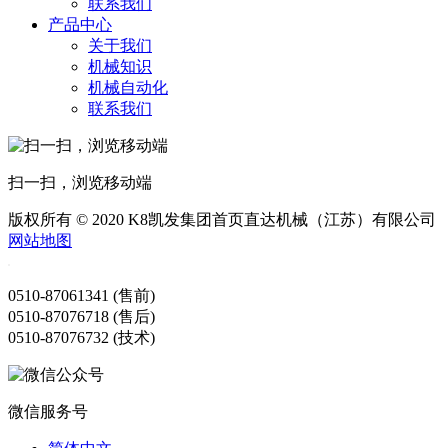
联系我们
产品中心
关于我们
机械知识
机械自动化
联系我们
扫一扫，浏览移动端
版权所有 © 2020 K8凯发集团首页直达机械（江苏）有限公司
网站地图
0510-87061341 (售前)
0510-87076718 (售后)
0510-87076732 (技术)
微信服务号