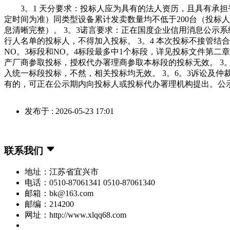
3。1 天分要求：投标人应为具有的法人资历，且具有承担平易
定时间为准）同类型设备累计发卖数量均不低于200台（投标
息清晰完整）。 3。3诺言要求：正在国度企业信用消息公示系统
行人名单的投标人，不得加入投标。 3。4 本次投标不接管结合
NO。3标段和NO。4标段最多中1个标段，详见投标文件第二章
产厂商参取投标，授权代办署理商参取本标段的投标无效。 3
入统一标段投标，不然，相关投标均无效。 3。6。3诉讼及仲
有的，可正在公示期内向投标人或投标代办署理机构提出。公
发布于 : 2026-05-23 17:01
联系我们
地址：江苏省宜兴市
电话：0510-87061341 0510-87061340
邮箱：bk@163.com
邮编：214200
网址：http://www.xlqq68.com