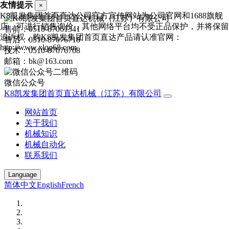
友情提示
×
K8凯发集团首页直达公司官方宣传网站为公司官网和1688旗舰
店，可进行销售询价，其他网络平台均不受正品保护，并将保留
售前：0510-87061341
追诉权，购K8凯发集团首页直达产品请认准官网：
售后：0510-87076718
http://www.xlqq68.com
技术：0510-87076708
邮箱：bk@163.com
微信公众号
K8凯发集团首页直达机械（江苏）有限公司
网站首页
关于我们
机械知识
机械自动化
联系我们
Language
简体中文
English
French