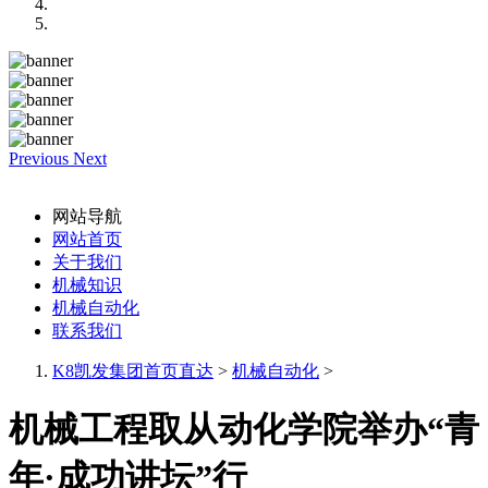
Previous
Next
网站导航
网站首页
关于我们
机械知识
机械自动化
联系我们
K8凯发集团首页直达
>
机械自动化
>
机械工程取从动化学院举办“青
年·成功讲坛”行