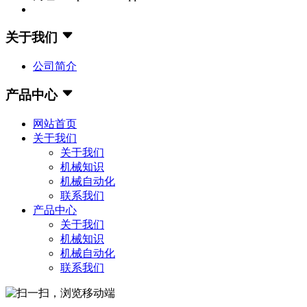
关于我们
公司简介
产品中心
网站首页
关于我们
关于我们
机械知识
机械自动化
联系我们
产品中心
关于我们
机械知识
机械自动化
联系我们