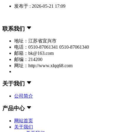
发布于 : 2026-05-21 17:09
联系我们
地址：江苏省宜兴市
电话：0510-87061341 0510-87061340
邮箱：bk@163.com
邮编：214200
网址：http://www.xlqq68.com
关于我们
公司简介
产品中心
网站首页
关于我们