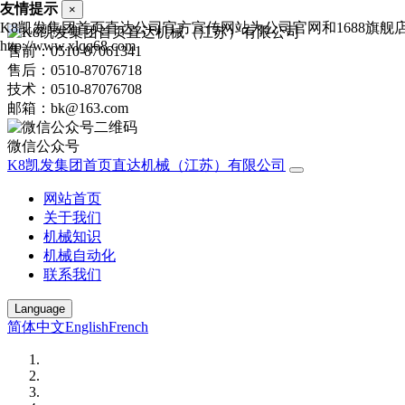
友情提示
×
K8凯发集团首页直达公司官方宣传网站为公司官网和1688旗
http://www.xlqq68.com
售前：0510-87061341
售后：0510-87076718
技术：0510-87076708
邮箱：bk@163.com
微信公众号
K8凯发集团首页直达机械（江苏）有限公司
网站首页
关于我们
机械知识
机械自动化
联系我们
Language
简体中文
English
French