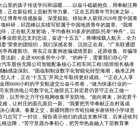
山里的孩子传送学问和温暖……以奋斗砥砺抱负，用奉献注释
绩，正在新征程上贡献芳华力量。”正在五四青年节到来之际，
泛博青年倍感振奋、深受鼓励。得知本人获得2026年度中国青
多项科研，邱昆峰以实绩写部属于中国地质青年的篇章。“我将
待，正在航天发射场，平均春秋30多岁的团队托举“神舟”，以
事业部党总支刘忠说，奋进“十五五”，将继续载人航天，全力
委’荣誉的团组织，我们深感名誉、沉担正在肩。”广东联通团
岗亭再建新功。将实正在案例改编成情景剧，还原收集、诈骗等
法剧，走进3000多所中小学。“的种子，需要我们存心守
江铃汽车股份无限公司智能配备核心工程车间工程1组班组长杨准
感触感染深刻。”面临制制业数字化智能化转型海潮，杨准正跨
型人才，正在‘十五五’开局之年取得更好成就。”“正在人人享
用6600小时的平安航迹交出奋斗答卷，“做为快递行业的一
公司东营供电公司数字化工做部员工孙宏君仍苦守正在工做一
异，以芳华之力守住电网收集平安防地。”面向将来，孙宏君干
克难，让村庄的面孔面目一新。“我要把芳华奉献正在村落成
芳决心满满。春夏之交，新疆阿图什市哈拉峻乡谢依特小学绿意
路给习总写了一封信，报告请示他们的戍边支教环境，后来还收到
扎根边陲，“苦守意愿办事初心，把芳华热血融入下层教育事