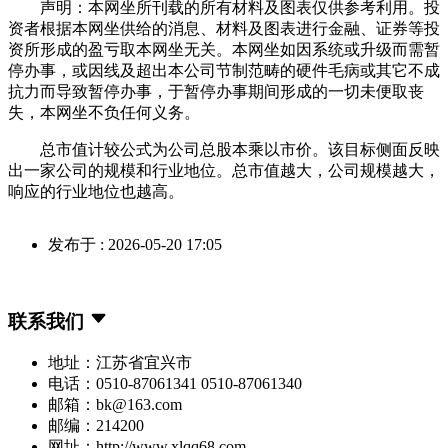
声明：本网坐所刊载的所有材料及图表仅供参考利用。投
资者根据本网坐供给的消息、材料及图表进行金融、证券等投
资所形成的盈亏取本网坐无关。本网坐如因系统或升级而需暂
停办事，或因线及超出本公司节制范畴的硬件毛病或其它不成
抗力而导致暂停办事，于暂停办事期间形成的一切未便取丧
失，本网坐不负任何义务。
总市值计较公式为公司总股本乘以市价。该目标侧面反映
出一家公司的规模和行业地位。总市值越大，公司规模越大，
响应的行业地位也越高。
发布于 : 2026-05-20 17:05
联系我们
地址：江苏省宜兴市
电话：0510-87061341 0510-87061340
邮箱：bk@163.com
邮编：214200
网址：http://www.xlqq68.com