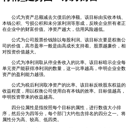
公式为资产总额减去欠债后的净额。该目标由实收本钱、
本钱公积、亏损公积和未分派利润等形成，反映企业所有者正
在企业中的财富价值。净资产越大，信用风险越低。
公式为公司股票价钱除以每股利润。该目标次要是权衡公
司的价值，高市盈率一般是由高成长支持着。股票越廉价，相
对投资价值越大。
公式为净利润取从停业务收入的比率。该目标暗示企业每
单元资产能获得净利润的数量，这一比率越高，申明企业全数
资产的盈利能力越强。
公式为税后利润取净资产的比率。该目标反映股东权益的
收益程度，用以权衡公司使用自有本钱的效率。目标值越高，
申明投资带来的收益越高。
四分位属性是指按照每个目标的属性，进行数值大小排
序，然后分为四等分，每个部门大约包含排名的四分之一。将
属性分为高、较高、低四类。