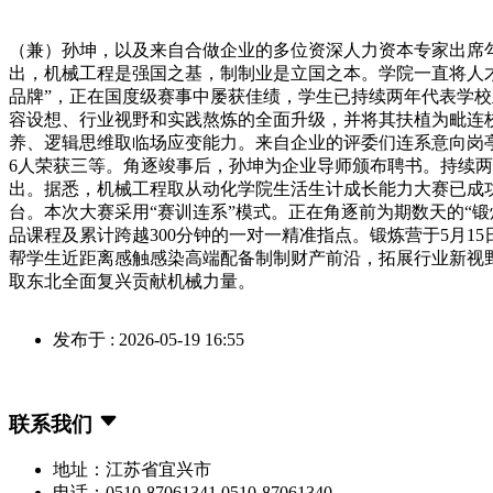
（兼）孙坤，以及来自合做企业的多位资深人力资本专家出席
出，机械工程是强国之基，制制业是立国之本。学院一直将人
品牌”，正在国度级赛事中屡获佳绩，学生已持续两年代表学
容设想、行业视野和实践熬炼的全面升级，并将其扶植为毗连校
养、逻辑思维取临场应变能力。来自企业的评委们连系意向岗
6人荣获三等。角逐竣事后，孙坤为企业导师颁布聘书。持续
出。据悉，机械工程取从动化学院生活生计成长能力大赛已成
台。本次大赛采用“赛训连系”模式。正在角逐前为期数天的“
品课程及累计跨越300分钟的一对一精准指点。锻炼营于5月
帮学生近距离感触感染高端配备制制财产前沿，拓展行业新视
取东北全面复兴贡献机械力量。
发布于 : 2026-05-19 16:55
联系我们
地址：江苏省宜兴市
电话：0510-87061341 0510-87061340