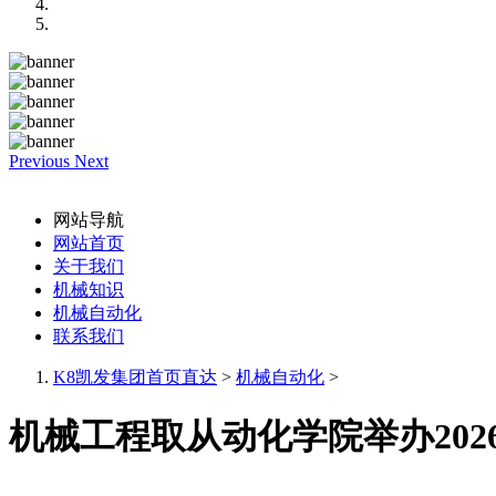
Previous
Next
网站导航
网站首页
关于我们
机械知识
机械自动化
联系我们
K8凯发集团首页直达
>
机械自动化
>
机械工程取从动化学院举办202