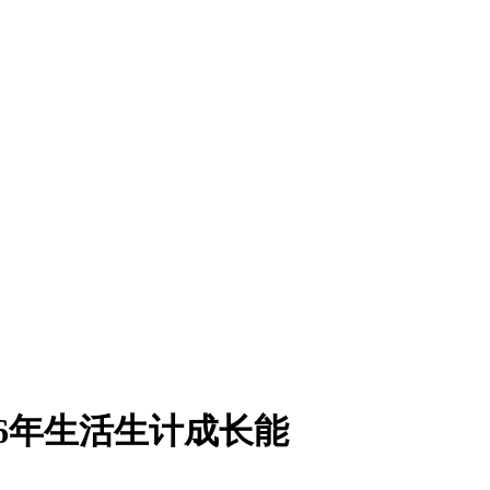
6年生活生计成长能