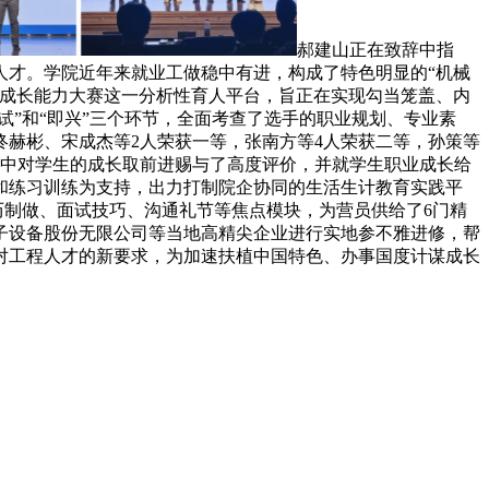
郝建山正在致辞中指
人才。学院近年来就业工做稳中有进，构成了特色明显的“机械
计成长能力大赛这一分析性育人平台，旨正在实现勾当笼盖、内
试”和“即兴”三个环节，全面考查了选手的职业规划、专业素
赫彬、宋成杰等2人荣获一等，张南方等4人荣获二等，孙策等
享中对学生的成长取前进赐与了高度评价，并就学生职业成长给
和练习训练为支持，出力打制院企协同的生活生计教育实践平
历制做、面试技巧、沟通礼节等焦点模块，为营员供给了6门精
电子设备股份无限公司等当地高精尖企业进行实地参不雅进修，帮
对工程人才的新要求，为加速扶植中国特色、办事国度计谋成长