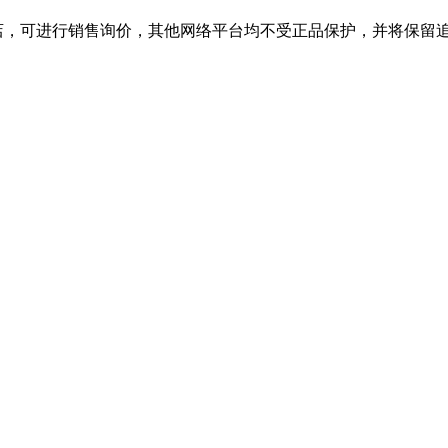
舰店，可进行销售询价，其他网络平台均不受正品保护，并将保留