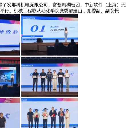
获得了发那科机电无限公司、富创精稠密团、中新软件（上海）无
能厅举行。机械工程取从动化学院党委郝建山，党委副、副院长