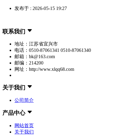
发布于 : 2026-05-15 19:27
联系我们
地址：江苏省宜兴市
电话：0510-87061341 0510-87061340
邮箱：bk@163.com
邮编：214200
网址：http://www.xlqq68.com
关于我们
公司简介
产品中心
网站首页
关于我们