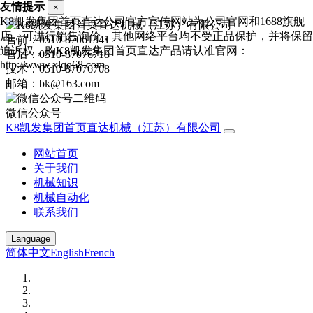
友情提示
×
K8凯发集团首页直达公司官方宣传网站为公司官网和1688旗舰
店，可进行销售询价，其他网络平台均不受正品保护，并将保留
售前：0510-87061341
追诉权，购K8凯发集团首页直达产品请认准官网：
售后：0510-87076718
http://www.xlqq68.com
技术：0510-87076708
邮箱：bk@163.com
微信公众号
K8凯发集团首页直达机械（江苏）有限公司
网站首页
关于我们
机械知识
机械自动化
联系我们
Language
简体中文
English
French