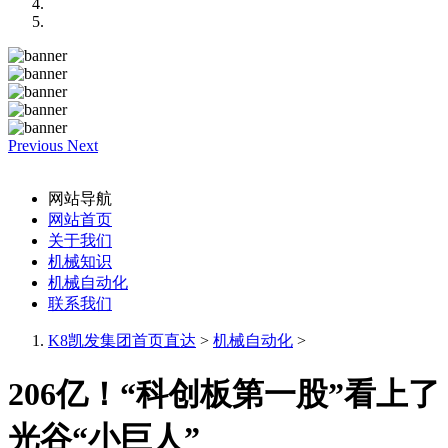
Previous
Next
网站导航
网站首页
关于我们
机械知识
机械自动化
联系我们
K8凯发集团首页直达
>
机械自动化
>
206亿！“科创板第一股”看上了
光谷“小巨人”