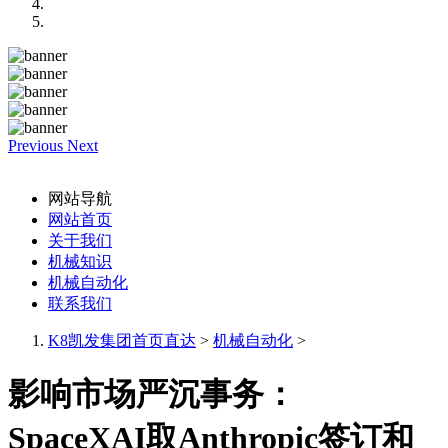
Previous
Next
网站导航
网站首页
关于我们
机械知识
机械自动化
联系我们
K8凯发集团首页直达
>
机械自动化
>
影响市场严沉事务：
SpaceXAI取Anthropic签订和