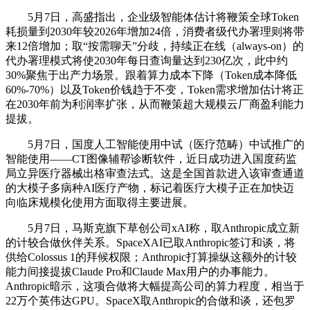
5月7日，高盛指出，企业级智能体估计将鞭策全球Token
耗损量到2030年较2026年增加24倍，消费者级代办署理则将带
来12倍增加；取“按需聊天”分歧，持续正在线（always-on）的
代办署理模式将使2030年每日查询量达到230亿次，此中约
30%聚焦于出产力场景。跟着算力成本下降（Token成本降低
60%-70%）以及Token价钱趋于不变，Token需求增加估计将正
在2030年前为利润率扩张，从而鞭策超大规模云厂商盈利能力
提拔。
5月7日，国度人工智能使用中试（医疗范畴）中试推广的
智能使用——CT图像辅帮诊断软件，近日成功进入国度药监
局立异医疗器械出格审查法式。这是全国首款进入该审查通道
的大模子多病种AI医疗产物，标记着医疗大模子正在加快迈
向临床规模化使用方面取得主要进展。
5月7日，马斯克旗下草创公司xAI称，取Anthropic成立新
的计较合做伙伴关系。SpaceXAI已取Anthropic签订和谈，将
供给Colossus 1的拜候权限；Anthropic打算操纵这额外的计较
能力间接提拔Claude Pro和Claude Max用户的办事能力。
Anthropic暗示，这项合做将大幅提高公司的算力程度，相当于
22万个英伟达GPU。SpaceX取Anthropic的合做和谈，还包罗