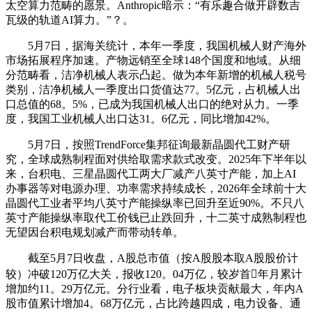
太空算力范畴的愿景。Anthropic暗示：“有乐趣合做开辟数吉
瓦级的轨道AI算力。”？。
5月7日，据海关统计，本年一季度，我国机械人财产海外
市场拓展程序加速。产物远销至全球148个国度和地域。从细
分范畴看，洁净机械人表示凸起。做为本年新增的机械人税号
类别，洁净机械人一季度出口货值达77。5亿元，占机械人出
口总值的68。5%，已成为我国机械人出口的绝对从力。一季
度，我国工业机械人出口达31。6亿元，同比增加42%。
5月7日，按照TrendForce集邦征询最新晶圆代工财产研
究，全球成熟制程面对供给取需求款式改变。2025年下半年以
来，台积电、三星晶圆代工两大厂减产八英寸产能，加上AI
办事器等对电源办理、功率需求持续成长，2026年全球前十大
晶圆代工业者平均八英寸产能操纵率已回升至近90%。不只八
英寸产能操纵率取代工价钱已止跌回升，十二英寸成熟制程也
无望因台积电规划减产而带动转单。
截至5月7日收盘，A股总市值（按A股股本取A股股价计
较）冲破120万亿大关，报收120。04万亿，较岁首年月累计
增加约11。29万亿元。分行业看，电子板块贡献最大，年内A
股市值累计增加4。68万亿元，占比跨越四成，电力设备、通